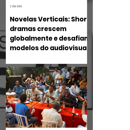
7 de abr.
Novelas Verticais: Short
dramas crescem
globalmente e desafiam
modelos do audiovisual
O mercado de entretenimento digital
em 2026 confirma uma tendência
irreversível: o espectador busca
narrativas ágeis, dramáticas e
estritamente verticais.