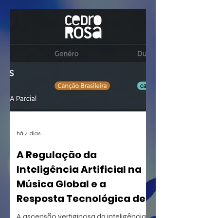
há 4 dias
A Regulação da
Inteligência Artificial na
Música Global e a
Resposta Tecnológica de
Certificação
A ascensão vertiginosa da inteligência