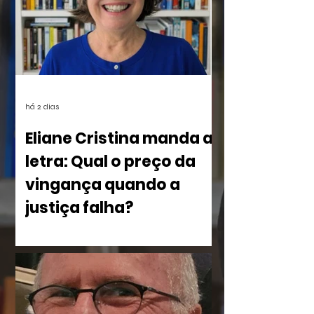
há 2 dias
Eliane Cristina manda a
letra: Qual o preço da
vingança quando a
justiça falha?
No livro Olho por Olho: ecos do
imperdoável, Eliane Cristina, mostra
como a violência silencia uma família à
beira do Rio dos Sinos. O crime,
combinado à censura das vítimas e ao