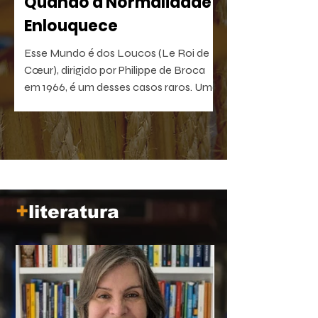
Quando a Normalidade
Enlouquece
Esse Mundo é dos Loucos (Le Roi de
Cœur), dirigido por Philippe de Broca
em 1966, é um desses casos raros. Uma
comédia antibelicista, leve na forma e
devastadora no que sugere. Um filme
que, quanto mais distante fica no
tempo, mais próximo parece de nós.
+
literatura