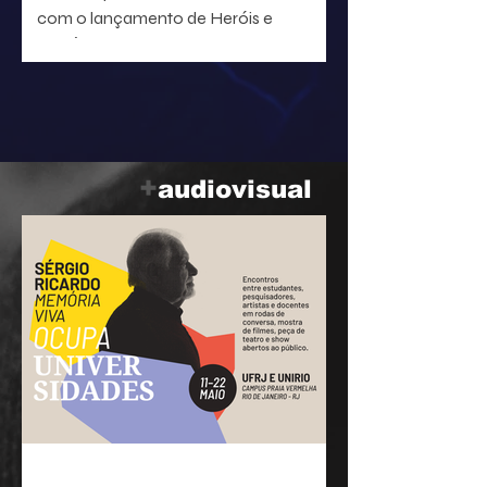
com o lançamento de Heróis e
heroínas da MPB. O projeto, idealizado
pelo radialista e produtor Geraldo Leite
— integrante do grupo Rumo, nome
central da Vanguarda Paulistana —, em
parceria com o ilustrador Eduardo
Baptistão, propõe uma navegação
+
audiovisual
interativa pela história da música
popular brasileira.