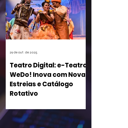
personagens secundários durante o
jogo, uma função super comum em
RPGs e jogos de ação. A medida, que
pode afetar o desenvolvimento de
centenas de futuros títulos, é vista
como um risco, especialmente para os
estúdios independentes.
29 de out. de 2025
Teatro Digital: e-Teatro
WeDo! Inova com Novas
Estreias e Catálogo
Rotativo
WeDo! Lança Segunda Temporada de
sua Casa de Espetáculos Virtual com
Peças Inclusivas e Acesso Gratuito para
Iniciantes A WeDo! Entretenimento