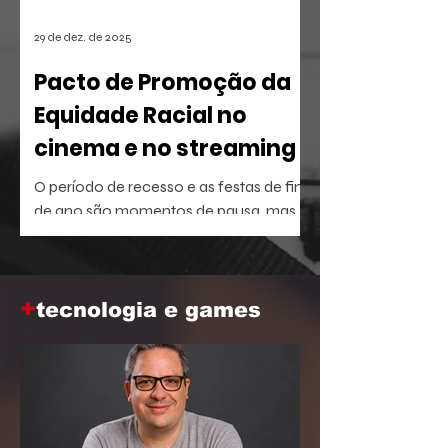
29 de dez. de 2025
Pacto de Promoção da
Equidade Racial no
cinema e no streaming
O período de recesso e as festas de fim
de ano são momentos de pausa, mas
também oferecem a brecha ideal para
aprofundar o repertório sobre temas
que dominam a agenda social e
+
corporativa.
tecnologia e games