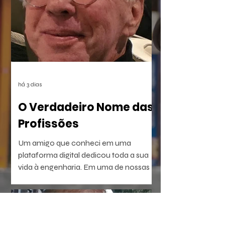
apagamento das provas, deixou uma
lacuna preenchida pelo rancor. O
sentimento reverbera por anos até ser
posto à prova com a execução de um
plano vingativo, movido pela espera de
uma reparação nunca feita.
há 3 dias
O Verdadeiro Nome das
Profissões
Um amigo que conheci em uma
plataforma digital dedicou toda a sua
vida à engenharia. Em uma de nossas
conversas, escreveu uma frase que não
consegui esquecer: — Passei a vida
construindo pontes.