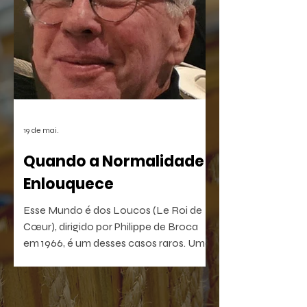
simbiose a chamada "alta cultura" e as
manifestações da cultura de massa
digital.
19 de mai.
Quando a Normalidade
Enlouquece
Esse Mundo é dos Loucos (Le Roi de
Cœur), dirigido por Philippe de Broca
em 1966, é um desses casos raros. Uma
comédia antibelicista, leve na forma e
devastadora no que sugere. Um filme
que, quanto mais distante fica no