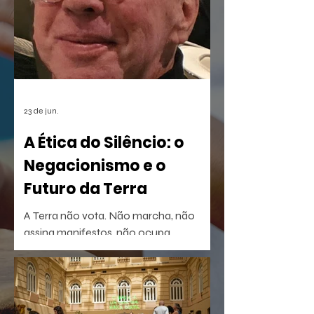
a homenagem nortista
23 de jun.
A Ética do Silêncio: o
Negacionismo e o
Futuro da Terra
A Terra não vota. Não marcha, não
assina manifestos, não ocupa
palanques. Talvez por isso seja tão fácil
esquecê-la.