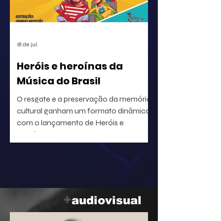
para a segurança jurídica de quem
utiliza o repertório.
18 de jul.
Heróis e heroínas da
Música do Brasil
O resgate e a preservação da memória
cultural ganham um formato dinâmico
com o lançamento de Heróis e
heroínas da MPB. O projeto, idealizado
pelo radialista e produtor Geraldo Leite
— integrante do grupo Rumo, nome
central da Vanguarda Paulistana —, em
parceria com o ilustrador Eduardo
Baptistão, propõe uma navegação
+
audiovisual
interativa pela história da música
popular brasileira.