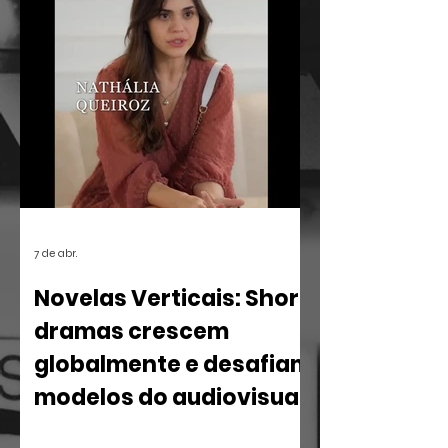
Ricardo Memória Viva Ocupa
Universidades, uma iniciativa que leva o
vasto acervo e a filosofia de um dos
maiores intelectuais da cultura brasileira
para o centro do debate acadêmico.
7 de abr.
Novelas Verticais: Short
dramas crescem
globalmente e desafiam
modelos do audiovisual
O mercado de entretenimento digital