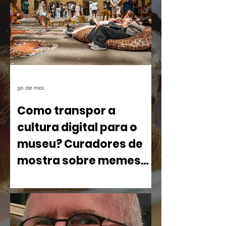
30 de mai.
Como transpor a
cultura digital para o
museu? Curadores de
mostra sobre memes
debatem processo
Com cerca de 800 obras ocupando o
criativo no CCBB BH
pátio e o terceiro andar da instituição, o
projeto desafia a lógica tradicional dos
espaços museológicos ao colocar em