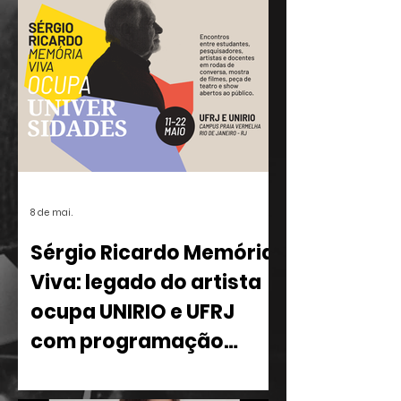
8 de mai.
Sérgio Ricardo Memória
Viva: legado do artista
ocupa UNIRIO e UFRJ
com programação
multidisciplinar
Entre os dias 11 e 22 de maio, o Rio de
Janeiro recebe o projeto Sérgio