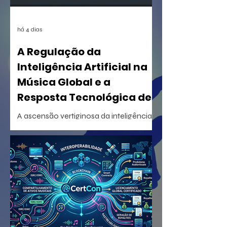
há 4 dias
A Regulação da
Inteligência Artificial na
Música Global e a
Resposta Tecnológica de
Certificação
A ascensão vertiginosa da inteligência
artificial generativa na criação musical
desencadeou uma reorganização
estrutural sem precedentes na indústria
fonográfica mundial. Em um
movimento articulado, uma coalizão
formada pelas três major labels (Sony
Music, Universal Music Group e Warner
Music Group) e importantes gravadoras
e distribuidoras independentes globais