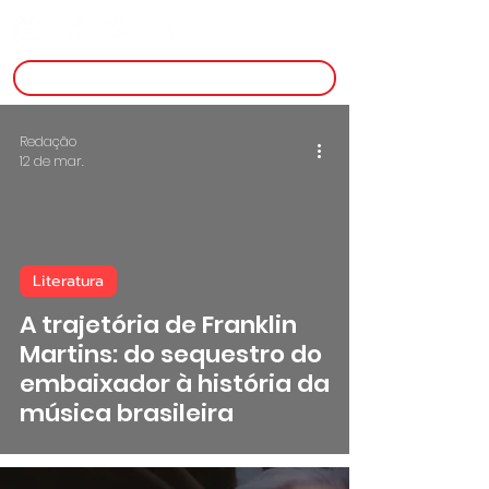
inscreva-se
Redação
12 de mar.
Literatura
 video
A trajetória de Franklin
Martins: do sequestro do
embaixador à história da
música brasileira