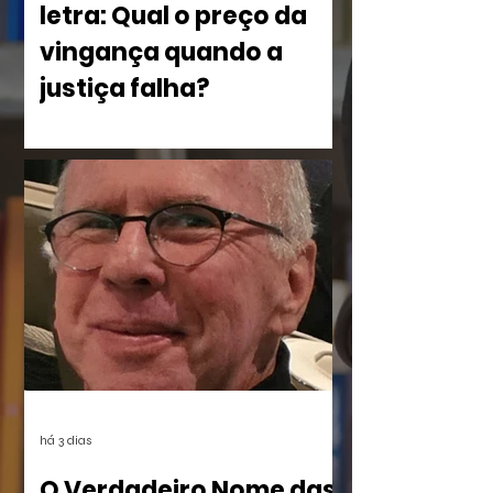
letra: Qual o preço da
vingança quando a
justiça falha?
No livro Olho por Olho: ecos do
imperdoável, Eliane Cristina, mostra
como a violência silencia uma família à
beira do Rio dos Sinos. O crime,
combinado à censura das vítimas e ao
apagamento das provas, deixou uma
lacuna preenchida pelo rancor. O
sentimento reverbera por anos até ser
posto à prova com a execução de um
plano vingativo, movido pela espera de
uma reparação nunca feita.
há 3 dias
O Verdadeiro Nome das