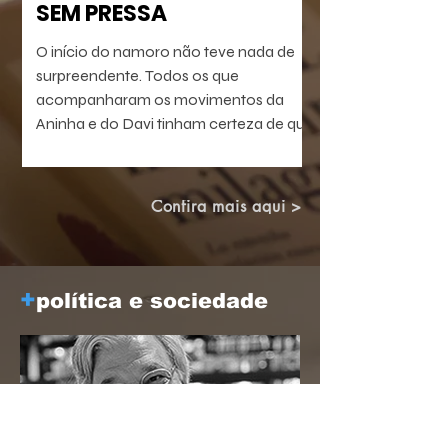
SEM PRESSA
O início do namoro não teve nada de
surpreendente. Todos os que
acompanharam os movimentos da
Aninha e do Davi tinham certeza de que
o match ia acabar acontecendo. Só
não se sabia a forma como o processo
ia terminar. Ambos eram confusos. Ela
Confira mais aqui >
era médica plantonista com absoluta
preferência pela noite. Nunca
escondeu de ninguém que o que a
estimulava eram as surpresas da
+
política e sociedade
emergência noturna.