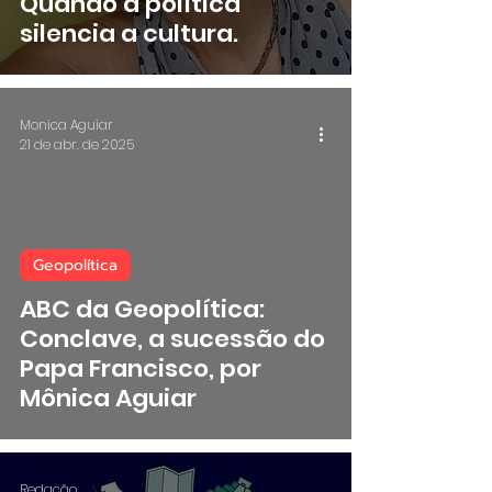
Quando a política
silencia a cultura.
Monica Aguiar
21 de abr. de 2025
Geopolítica
 video
ABC da Geopolítica:
Conclave, a sucessão do
Papa Francisco, por
Mônica Aguiar
Redação