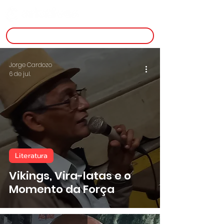
inscreva-se
Jorge Cardozo
6 de jul.
Literatura
Vikings, Vira-latas e o
Momento da Força