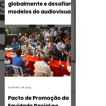
globalmente e desafiam
modelos do audiovisual
O mercado de entretenimento digital
em 2026 confirma uma tendência
irreversível: o espectador busca
narrativas ágeis, dramáticas e
estritamente verticais.
29 de dez. de 2025
Pacto de Promoção da
Equidade Racial no