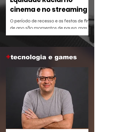
cinema e no streaming
O período de recesso e as festas de fim
de ano são momentos de pausa, mas
também oferecem a brecha ideal para
aprofundar o repertório sobre temas
que dominam a agenda social e
+
corporativa.
tecnologia e games