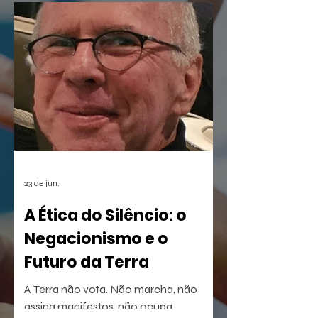
de democratização da cultura digital,
como também estreia duas produções
que prometem dar o que falar: o
musical infantil A Borboleta Sem Asas e
a homenagem nortista
23 de jun.
A Ética do Silêncio: o
Negacionismo e o
Futuro da Terra
A Terra não vota. Não marcha, não
assina manifestos, não ocupa