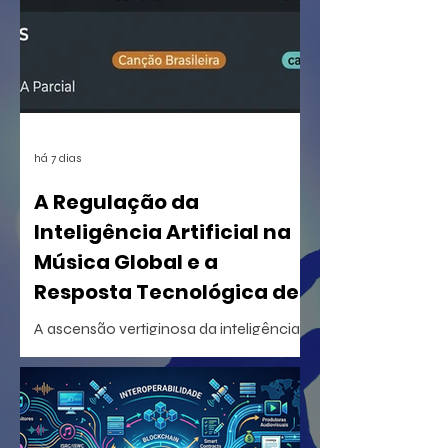
há 7 dias
A Regulação da
Inteligência Artificial na
Música Global e a
Resposta Tecnológica de
Certificação
A ascensão vertiginosa da inteligência
artificial generativa na criação musical
desencadeou uma reorganização
estrutural sem precedentes na indústria
fonográfica mundial. Em um