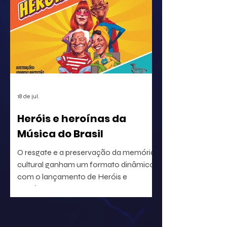
e a distribuição em escala global, a
identificação precisa de ativos musicais
tornou-se a premissa básica para a
correta circulação de rendimentos e
para a segurança jurídica de quem
utiliza o repertório.
18 de jul.
Heróis e heroínas da
Música do Brasil
O resgate e a preservação da memória
cultural ganham um formato dinâmico
com o lançamento de Heróis e
heroínas da MPB. O projeto, idealizado
pelo radialista e produtor Geraldo Leite
— integrante do grupo Rumo, nome
central da Vanguarda Paulistana —, em