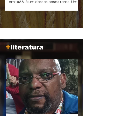
em 1966, é um desses casos raros. Uma
comédia antibelicista, leve na forma e
devastadora no que sugere. Um filme
que, quanto mais distante fica no
tempo, mais próximo parece de nós.
+
literatura