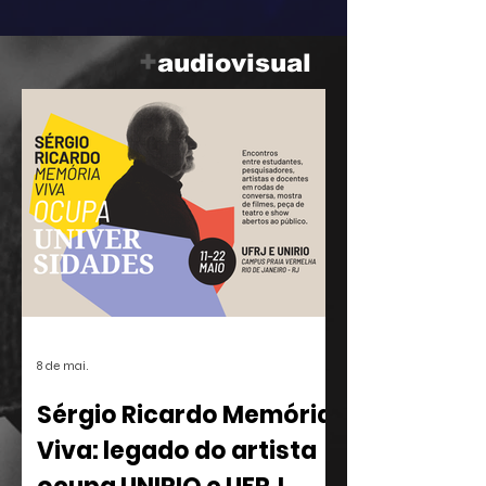
parceria com o ilustrador Eduardo
Baptistão, propõe uma navegação
+
audiovisual
interativa pela história da música
popular brasileira.
8 de mai.
Sérgio Ricardo Memória
Viva: legado do artista