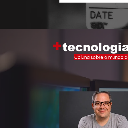
Memória Viva Ocupa Universid
iniciativa que leva o vasto ac
filosofia de um dos maiores inte
cultura brasileira para o centr
acadêmico.
+
tecnologi
Coluna sobre o mundo do