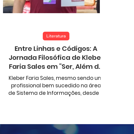
Aventura
Comportamento
Esportes
Literatura
Entre Linhas e Códigos: A
Jornada Filosófica de Kleber
Faria Sales em "Ser, Além de
Existir"
Kleber Faria Sales, mesmo sendo um
profissional bem sucedido na área
de Sistema de Informações, desde a
adolescência é um enamorado da
literatura, tendendo para prosa e
verso.