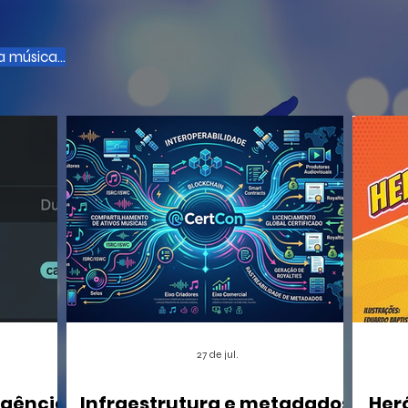
 música...
27 de jul.
igência
Infraestrutura e metadados:
Her