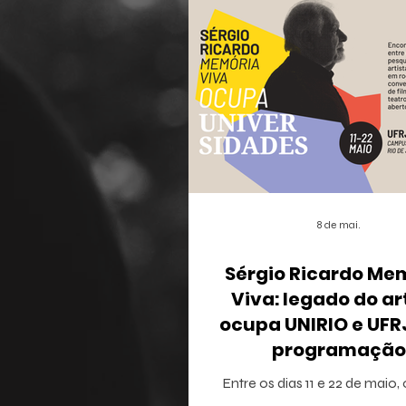
8 de mai.
Sérgio Ricardo Me
Viva: legado do ar
ocupa UNIRIO e UF
programação
multidisciplina
Entre os dias 11 e 22 de maio,
Janeiro recebe o projeto Sérg