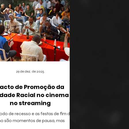
29 de dez. de 2025
acto de Promoção da
dade Racial no cinema e
no streaming
odo de recesso e as festas de fim de
no são momentos de pausa, mas
ém oferecem a brecha ideal para