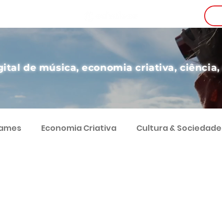
i
gital de música, economia criativa, ciência,
Games
Economia Criativa
Cultura & Sociedade
g
Teatro
Educação
Digital
Desenvol
Comunicação
Economia e Sociedade
Coluna