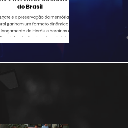
do Brasil
sgate e a preservação da memória
ural ganham um formato dinâmico
lançamento de Heróis e heroínas da
 projeto, idealizado pelo radialista e
utor Geraldo Leite — integrante do
 Rumo, nome central da Vanguarda
tana —, em parceria com o ilustrador
duardo Baptistão, propõe uma
egação interativa pela história da
música popular brasileira.