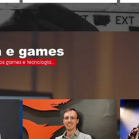
aprof
ades, uma
o espectador busca narrativas ágeis,
domi
ervo e a
dramáticas e estritamente verticais.
lectuais da
o do debate
a e games
s games e tecnologia...