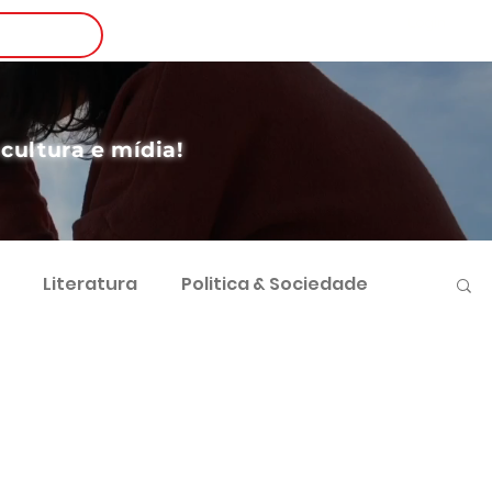
Login
nscreva-se
 cultura e mídia!
Literatura
Politica & Sociedade
vimento Sustentável
Futebol e Negócios
 Sociocultural
Direito e Sociedade