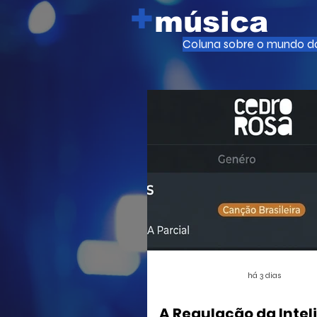
+
música
Coluna sobre o mundo da
há 3 dias
A Regulação da Intel