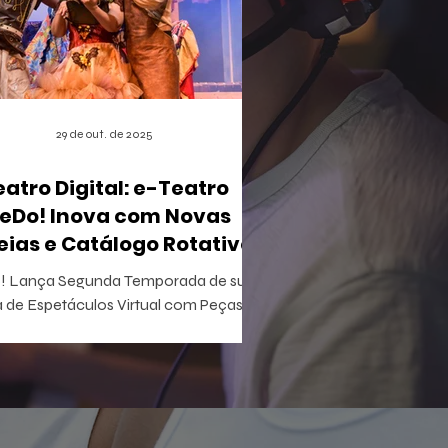
29 de out. de 2025
eatro Digital: e-Teatro
eDo! Inova com Novas
eias e Catálogo Rotativo
 Lança Segunda Temporada de sua
 de Espetáculos Virtual com Peças
ivas e Acesso Gratuito para Iniciantes
tretenimento acaba de apertar
lay em uma nova fase do e-Teatro
! , a primeira casa de espetáculos
al e gamificada do mundo. Esta nova