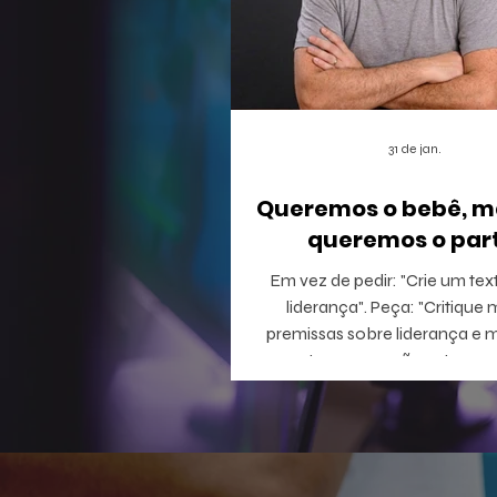
31 de jan.
Queremos o bebê, m
queremos o part
Em vez de pedir: "Crie um tex
liderança". Peça: "Critique minhas
premissas sobre liderança e 
perguntas que eu não estou c
responder".