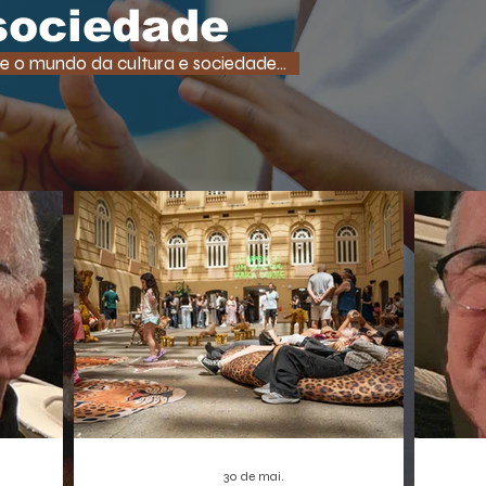
tempo
uma função super comum em RPGs e
 sociedade
democ
jogos de ação. A medida, que pode afetar o
tam
desenvolvimento de centenas de futuros
e o mundo da cultura e sociedade...
promet
títulos, é vista como um risco,
A Borbo
especialmente para os estúdios
independentes.
30 de mai.