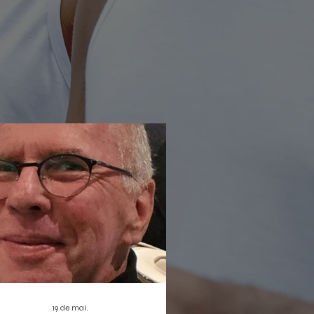
rada não só reforça a proposta de
ratização da cultura digital, como
bém estreia duas produções que
em dar o que falar: o musical infantil
leta Sem Asas e a homenagem
nortista
19 de mai.