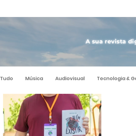
A sua revista di
Tudo
Música
Audiovisual
Tecnologia & 
Artes
Agricultura Sustentável
Streamin
Podcast
Varietà
Ciência
Humor