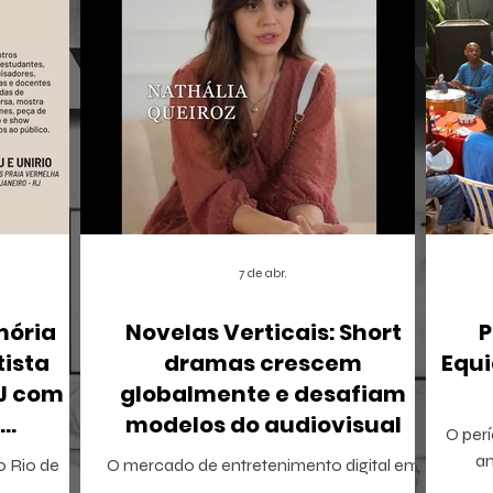
7 de abr.
mória
Novelas Verticais: Short
P
tista
dramas crescem
Equi
RJ com
globalmente e desafiam
modelos do audiovisual
O perí
r
a
 o Rio de
O mercado de entretenimento digital em
tamb
io Ricardo
2026 confirma uma tendência irreversível: