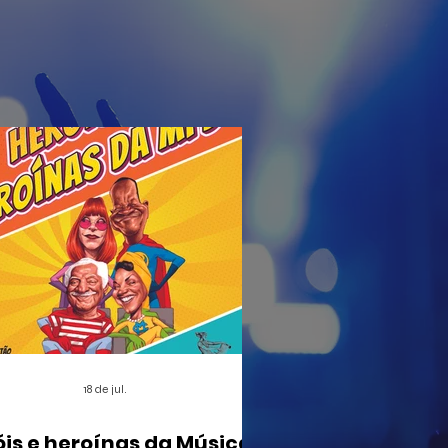
18 de jul.
óis e heroínas da Música