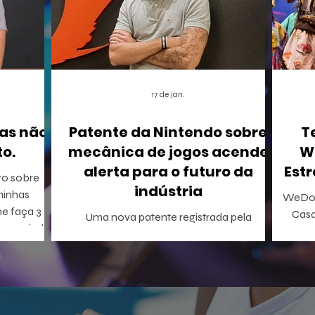
17 de jan.
as não
Patente da Nintendo sobre
T
o.
mecânica de jogos acende
W
alerta para o futuro da
Estr
to sobre
indústria
WeDo!
me faça 3
Casa
Uma nova patente registrada pela
onseguindo
Inclus
Nintendo nos Estados Unidos está
A WeDo! En
causando um rebuliço no mundo dos
o p
games. A empresa conseguiu o registro de
WeDo
uma mecânica de invocação de
virtu
personagens secundários durante o jogo,