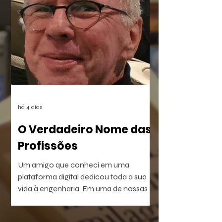
beira do Rio dos Sinos. O crime,
combinado à censura das vítimas e ao
apagamento das provas, deixou uma
lacuna preenchida pelo rancor. O
sentimento reverbera por anos até ser
posto à prova com a execução de um
plano vingativo, movido pela espera de
uma reparação nunca feita.
há 4 dias
O Verdadeiro Nome das
Profissões
Um amigo que conheci em uma
plataforma digital dedicou toda a sua
vida à engenharia. Em uma de nossas
conversas, escreveu uma frase que não
consegui esquecer: — Passei a vida