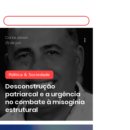
inscreva-se
Carlos Janan
29 de jun.
Politica & Sociedade
Desconstrução
patriarcal e a urgência
no combate à misoginia
estrutural