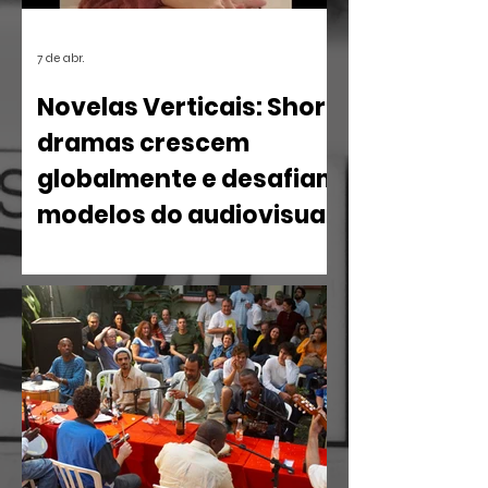
7 de abr.
Novelas Verticais: Short
dramas crescem
globalmente e desafiam
modelos do audiovisual
O mercado de entretenimento digital
em 2026 confirma uma tendência
irreversível: o espectador busca
narrativas ágeis, dramáticas e
estritamente verticais.