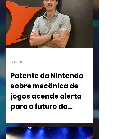
17 de jan.
Patente da Nintendo
sobre mecânica de
jogos acende alerta
para o futuro da
indústria
Uma nova patente registrada pela
Nintendo nos Estados Unidos está
causando um rebuliço no mundo dos