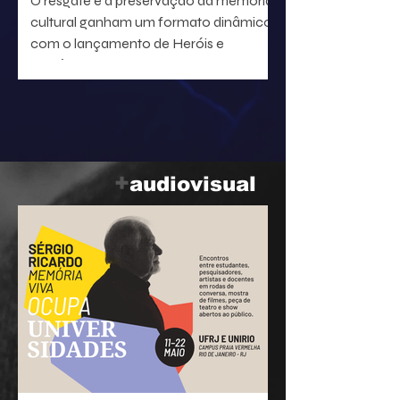
O resgate e a preservação da memória
cultural ganham um formato dinâmico
com o lançamento de Heróis e
heroínas da MPB. O projeto, idealizado
pelo radialista e produtor Geraldo Leite
— integrante do grupo Rumo, nome
central da Vanguarda Paulistana —, em
parceria com o ilustrador Eduardo
Baptistão, propõe uma navegação
+
audiovisual
interativa pela história da música
popular brasileira.