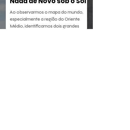
Nada de Novo sob o Sol
Ao observarmos o mapa do mundo,
especialmente a região do Oriente
Médio, identificamos dois grandes
berços da civilização. A oeste, o Egito,
com sua antiga tradição agrícola e
política. A leste, sucedem-se sumérios,
assírios, partos e persas, impérios que
dominaram a região por milênios.
23 de jul.