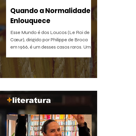
Quando a Normalidade
Enlouquece
Esse Mundo é dos Loucos (Le Roi de
Cœur), dirigido por Philippe de Broca
em 1966, é um desses casos raros. Uma
comédia antibelicista, leve na forma e
devastadora no que sugere. Um filme
que, quanto mais distante fica no
tempo, mais próximo parece de nós.
+
literatura