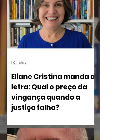
estarão disponíveis em breve aqui e nas
redes.
há 3 dias
Eliane Cristina manda a
letra: Qual o preço da
vingança quando a
justiça falha?
No livro Olho por Olho: ecos do
imperdoável, Eliane Cristina, mostra
como a violência silencia uma família à