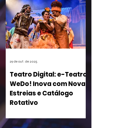
games. A empresa conseguiu o registro
de uma mecânica de invocação de
personagens secundários durante o
jogo, uma função super comum em
RPGs e jogos de ação. A medida, que
pode afetar o desenvolvimento de
centenas de futuros títulos, é vista
como um risco, especialmente para os
estúdios independentes.
29 de out. de 2025
Teatro Digital: e-Teatro
WeDo! Inova com Novas
Estreias e Catálogo
Rotativo
WeDo! Lança Segunda Temporada de
sua Casa de Espetáculos Virtual com
Peças Inclusivas e Acesso Gratuito para