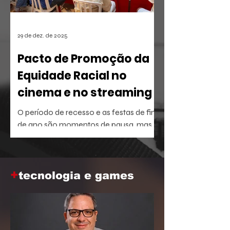
29 de dez. de 2025
Pacto de Promoção da
Equidade Racial no
cinema e no streaming
O período de recesso e as festas de fim
de ano são momentos de pausa, mas
também oferecem a brecha ideal para
aprofundar o repertório sobre temas
que dominam a agenda social e
+
corporativa.
tecnologia e games