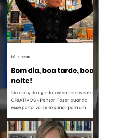
há 14 horas
Bom dia, boa tarde, boa
noite!
No dia 19 de agosto, estarei no evento
CRIATIVOS - Pensar, Fazer, quando
esse portal vai se expandir para um
laboratório vivo de ideias e realizações.
O evento será híbrido, no Colégio
Brasileiro de Altos Estudos (CBAE /
UFRJ), das 15:30 às 18;00. Os links