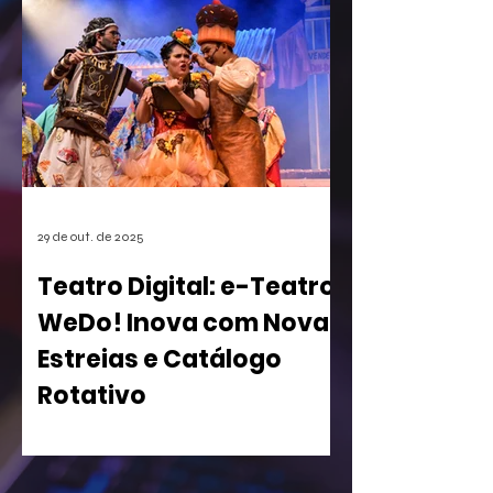
games. A empresa conseguiu o registro
de uma mecânica de invocação de
personagens secundários durante o
jogo, uma função super comum em
RPGs e jogos de ação. A medida, que
pode afetar o desenvolvimento de
centenas de futuros títulos, é vista
como um risco, especialmente para os
estúdios independentes.
29 de out. de 2025
Teatro Digital: e-Teatro
WeDo! Inova com Novas
Estreias e Catálogo
Rotativo
WeDo! Lança Segunda Temporada de
sua Casa de Espetáculos Virtual com
Peças Inclusivas e Acesso Gratuito para