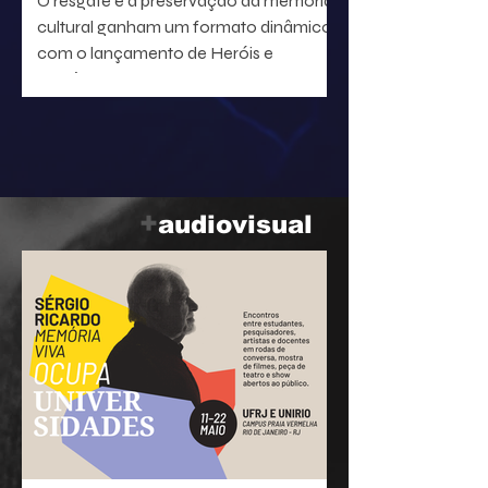
O resgate e a preservação da memória
cultural ganham um formato dinâmico
com o lançamento de Heróis e
heroínas da MPB. O projeto, idealizado
pelo radialista e produtor Geraldo Leite
— integrante do grupo Rumo, nome
central da Vanguarda Paulistana —, em
parceria com o ilustrador Eduardo
Baptistão, propõe uma navegação
+
audiovisual
interativa pela história da música
popular brasileira.