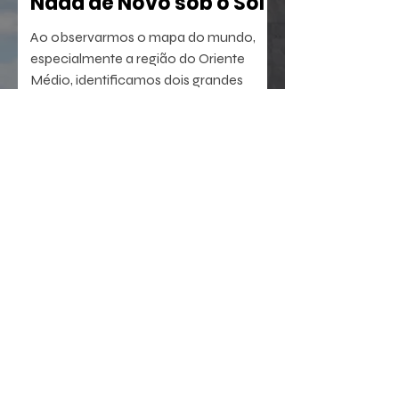
Nada de Novo sob o Sol
Ao observarmos o mapa do mundo,
especialmente a região do Oriente
Médio, identificamos dois grandes
berços da civilização. A oeste, o Egito,
com sua antiga tradição agrícola e
política. A leste, sucedem-se sumérios,
assírios, partos e persas, impérios que
dominaram a região por milênios.
23 de jul.