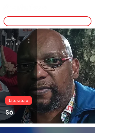
inscreva-se
Leo Viana
5 de jul.
Literatura
Só