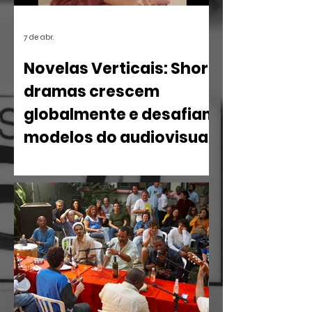
7 de abr.
Novelas Verticais: Short
dramas crescem
globalmente e desafiam
modelos do audiovisual
O mercado de entretenimento digital
em 2026 confirma uma tendência
irreversível: o espectador busca
narrativas ágeis, dramáticas e
estritamente verticais.