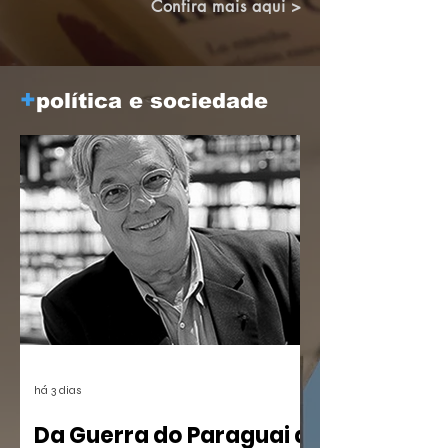
Brasileiro de Altos Estudos (CBAE /
Confira mais aqui >
UFRJ), das 15:30 às 18;00. Os links
estarão disponíveis em breve aqui e nas
redes.
+
política e sociedade
há 3 dias
Da Guerra do Paraguai a