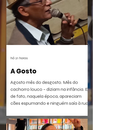
há 21 horas
A Gosto
Agosto mês do desgosto. Mês do
cachorro louco – diziam na infância. E
de fato, naquela época, apareciam
cães espumando e ninguém saía à rua.
É a raiva – diziam. Coisa que dá em
homem e em bicho. Ou dava. Muitos
têm raiva, ódio, medo. Porém não