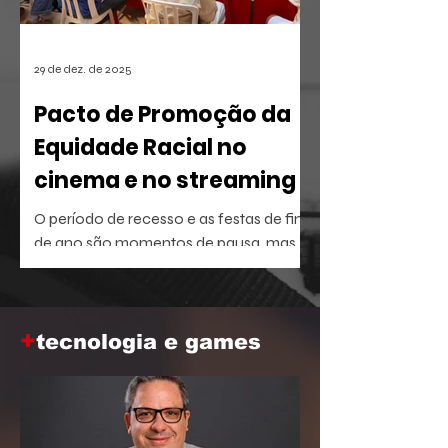
29 de dez. de 2025
Pacto de Promoção da
Equidade Racial no
cinema e no streaming
O período de recesso e as festas de fim
de ano são momentos de pausa, mas
também oferecem a brecha ideal para
aprofundar o repertório sobre temas
que dominam a agenda social e
+
corporativa.
tecnologia e games