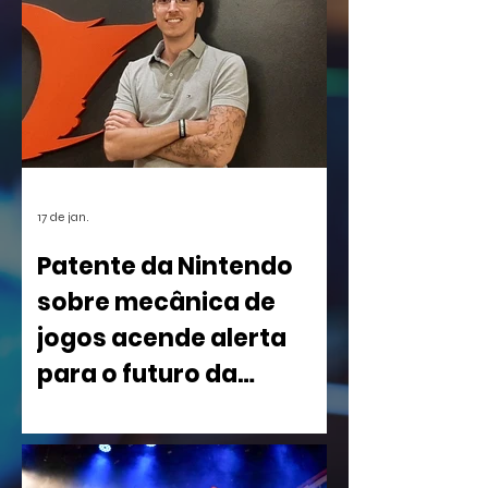
17 de jan.
Patente da Nintendo
sobre mecânica de
jogos acende alerta
para o futuro da
indústria
Uma nova patente registrada pela
Nintendo nos Estados Unidos está
causando um rebuliço no mundo dos