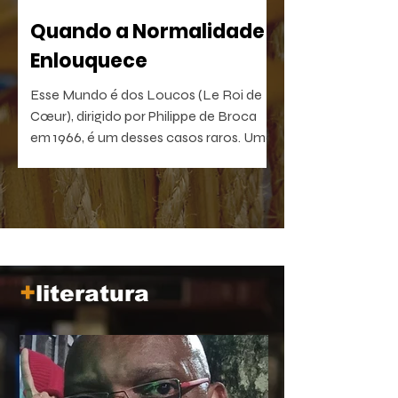
Quando a Normalidade
Enlouquece
Esse Mundo é dos Loucos (Le Roi de
Cœur), dirigido por Philippe de Broca
em 1966, é um desses casos raros. Uma
comédia antibelicista, leve na forma e
devastadora no que sugere. Um filme
que, quanto mais distante fica no
tempo, mais próximo parece de nós.
+
literatura