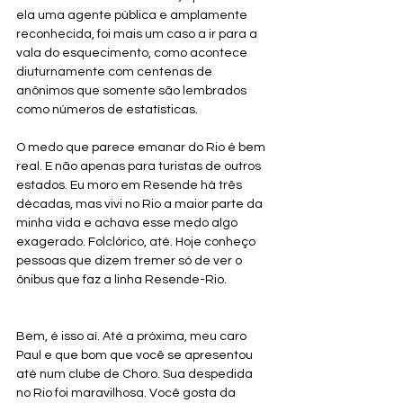
ela uma agente pública e amplamente 
reconhecida, foi mais um caso a ir para a 
vala do esquecimento, como acontece 
diuturnamente com centenas de 
anônimos que somente são lembrados 
como números de estatísticas.      
O medo que parece emanar do Rio é bem 
real. E não apenas para turistas de outros 
estados. Eu moro em Resende há três 
décadas, mas vivi no Rio a maior parte da 
minha vida e achava esse medo algo 
exagerado. Folclórico, até. Hoje conheço 
pessoas que dizem tremer só de ver o 
ônibus que faz a linha Resende-Rio.
Bem, é isso aí. Até a próxima, meu caro 
Paul e que bom que você se apresentou 
até num clube de Choro. Sua despedida 
no Rio foi maravilhosa. Você gosta da 