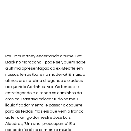
Paul McCartney encerrando a turnê Got 
Back no Maracanã - pode ser, quem sabe, 
a última apresentação do ex-Beatle em 
nossas terras (bate na madeira). E mais: a 
atmosfera natalina chegando e o adeus 
ao querido Carlinhos Lyra. Os temas se 
entrelaçando e ditando os caminhos da 
crônica. Bastava colocar tudo no meu 
liquidificador mental e passar o coquetel 
para as teclas. Mas eis que vem o tranco 
ao ler o artigo do mestre José Luiz 
Alquéres, ‘
Um sinal preocupante’. E a 
pancada foi já no primeiro e miúdo 