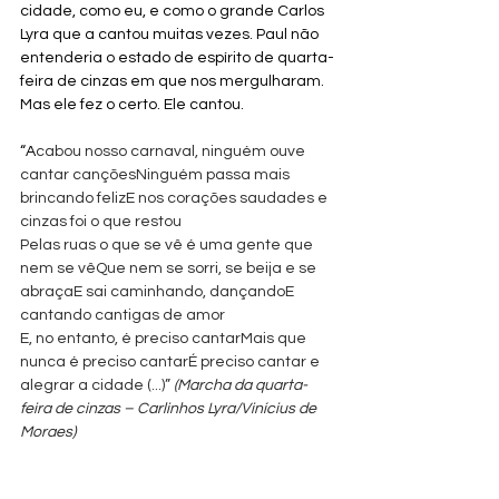
cidade, como eu, e como o grande Carlos 
Lyra que a cantou muitas vezes. Paul não 
entenderia o estado de espírito de quarta-
feira de cinzas em que nos mergulharam. 
Mas ele fez o certo. Ele cantou.  
“A
cabou nosso carnaval, ninguém ouve 
cantar cançõesNinguém passa mais 
brincando felizE nos corações saudades e 
cinzas foi o que restou
Pelas ruas o que se vê é uma gente que 
nem se vêQue nem se sorri, se beija e se 
abraçaE sai caminhando, dançandoE 
cantando cantigas de amor
E, no entanto, é preciso cantarMais que 
nunca é preciso cantarÉ preciso cantar e 
alegrar a cidade (...)” 
(Marcha da quarta-
feira de cinzas – Carlinhos Lyra/Vinícius de 
Moraes)