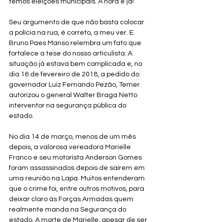
temos eleições municipais. A hora é já!
Seu argumento de que não basta colocar 
a polícia na rua, é correto, a meu ver. E 
Bruno Paes Manso relembra um fato que 
fortalece a tese do nosso articulista. A 
situação já estava bem complicada e, no 
dia 16 de fevereiro de 2018, a pedido do 
governador Luiz Fernando Pezão, Temer 
autorizou o general Walter Braga Netto 
interventor na segurança pública do 
estado. 
No dia 14 de março, menos de um mês 
depois, a valorosa vereadora Marielle 
Franco e seu motorista Anderson Gomes 
foram assassinados depois de saírem em 
uma reunião na Lapa. Muitos entenderam 
que o crime foi, entre outros motivos, para 
deixar claro às Forças Armadas quem 
realmente manda na Segurança do 
estado. A morte de Marielle, apesar de ser 