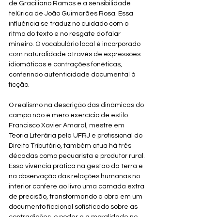
de Graciliano Ramos e a sensibilidade 
telúrica de João Guimarães Rosa. Essa 
influência se traduz no cuidado com o 
ritmo do texto e no resgate do falar 
mineiro. O vocabulário local é incorporado 
com naturalidade através de expressões 
idiomáticas e contrações fonéticas, 
conferindo autenticidade documental à 
ficção.
O realismo na descrição das dinâmicas do 
campo não é mero exercício de estilo. 
Francisco Xavier Amaral, mestre em 
Teoria Literária pela UFRJ e profissional do 
Direito Tributário, também atua há três 
décadas como pecuarista e produtor rural. 
Essa vivência prática na gestão da terra e 
na observação das relações humanas no 
interior confere ao livro uma camada extra 
de precisão, transformando a obra em um 
documento ficcional sofisticado sobre as 