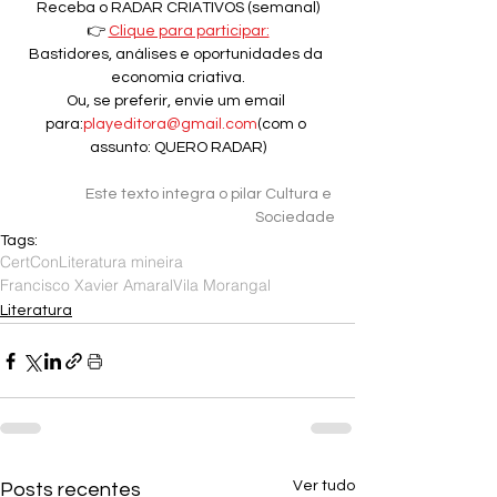
Receba o RADAR CRIATIVOS (semanal)
👉 
Clique para participar:
Bastidores, análises e oportunidades da 
economia criativa.
Ou, se preferir, envie um email 
para:
playeditora@gmail.com
(com o 
assunto: QUERO RADAR)
Este texto integra o pilar Cultura e 
Sociedade
Tags:
CertCon
Literatura mineira
Francisco Xavier Amaral
Vila Morangal
Literatura
Ver tudo
Posts recentes