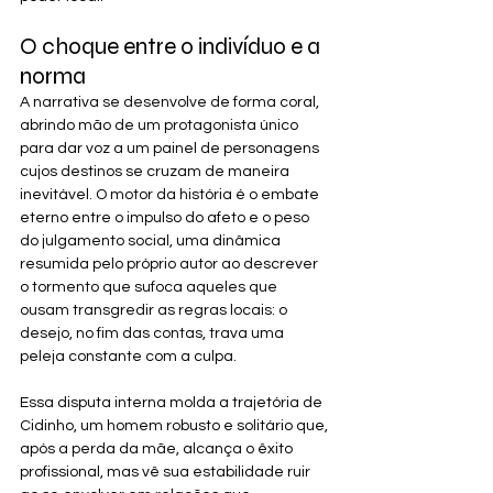
O choque entre o indivíduo e a 
norma
A narrativa se desenvolve de forma coral, 
abrindo mão de um protagonista único 
para dar voz a um painel de personagens 
cujos destinos se cruzam de maneira 
inevitável. O motor da história é o embate 
eterno entre o impulso do afeto e o peso 
do julgamento social, uma dinâmica 
resumida pelo próprio autor ao descrever 
o tormento que sufoca aqueles que 
ousam transgredir as regras locais: o 
desejo, no fim das contas, trava uma 
peleja constante com a culpa.
Essa disputa interna molda a trajetória de 
Cidinho, um homem robusto e solitário que, 
após a perda da mãe, alcança o êxito 
profissional, mas vê sua estabilidade ruir 