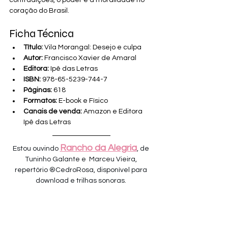
contradições, o poder e a moralidade no 
coração do Brasil.
Ficha Técnica
Título:
 Vila Morangal: Desejo e culpa
Autor:
 Francisco Xavier de Amaral
Editora:
 Ipê das Letras
ISBN:
 978-65-5239-744-7
Páginas:
 618
Formatos:
 E-book e Físico
Canais de venda:
 Amazon e Editora 
Ipê das Letras
Rancho da Alegria
Estou ouvindo 
, de 
Tuninho Galante e  Marceu Vieira, 
repertório ®CedroRosa, disponível para 
download e trilhas sonoras. 