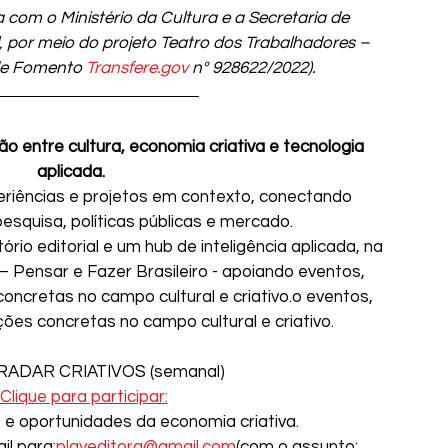
 com o Ministério da Cultura e a Secretaria de 
, por meio do projeto Teatro dos Trabalhadores – 
de Fomento 
Transfere.gov
 nº 928622/2022).
ão entre cultura, economia criativa e tecnologia 
aplicada.
riências e projetos em contexto, conectando 
pesquisa, políticas públicas e mercado.
io editorial e um hub de inteligência aplicada, na 
 Pensar e Fazer Brasileiro - apoiando eventos, 
s concretas no campo cultural e criativo.o eventos, 
 ações concretas no campo cultural e criativo.
RADAR CRIATIVOS (semanal)
Clique para participar:
s e oportunidades da economia criativa.
il para:
playeditora@gmail.com
(com o assunto: 