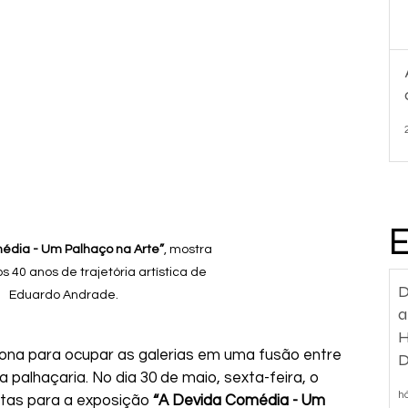
édia - Um Palhaço na Arte”
, mostra 
s 40 anos de trajetória artística de 
D
Eduardo Andrade. 
a
H
 lona para ocupar as galerias em uma fusão entre 
D
a palhaçaria. No dia 30 de maio, sexta-feira, o 
d
h
tas para a exposição 
“A Devida Comédia - Um 