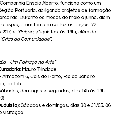
Companhia Ensaio Aberto, funciona como um 
 Região Portuária, abrigando projetos de formação 
rceiras. Durante os meses de maio e junho, além 
, o espaço mantém em cartaz as peças 
“O 
 20h) e 
“Palavras”
 (quintas, às 19h), além do 
“Crias da Comunidade”
.
ia - Um Palhaço na Arte”
Curadoria:
 Mauro Trindade
 Armazém 6, Cais do Porto, Rio de Janeiro
io, às 17h
 sábados, domingos e segundas, das 14h às 19h 
0)
uduísta):
 Sábados e domingos, dias 30 e 31/05, 06 
e visitação