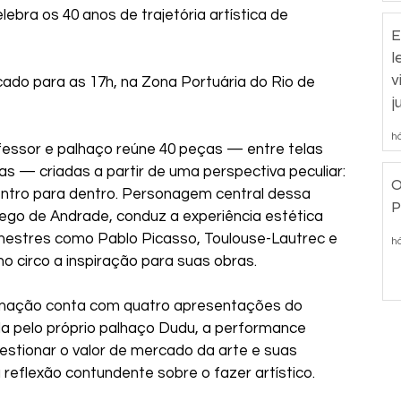
lebra os 40 anos de trajetória artística de 
E
l
v
ado para as 17h, na Zona Portuária do Rio de 
j
há
rofessor e palhaço reúne 40 peças — entre telas 
as — criadas a partir de uma perspectiva peculiar: 
O
entro para dentro. Personagem central dessa 
P
r ego de Andrade, conduz a experiência estética 
mestres como Pablo Picasso, Toulouse-Lautrec e 
há
 circo a inspiração para suas obras.
ramação conta com quatro apresentações do 
da pelo próprio palhaço Dudu, a performance 
questionar o valor de mercado da arte e suas 
reflexão contundente sobre o fazer artístico.