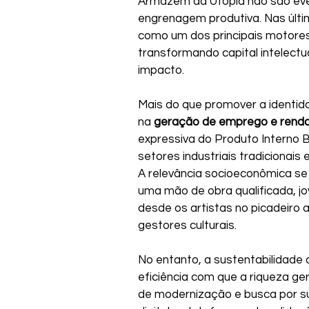
Armazém da Utopia não são eve
engrenagem produtiva. Nas últi
como um dos principais motor
transformando capital intelectua
impacto.
Mais do que promover a identid
na 
geração de emprego e rend
expressiva do Produto Interno 
setores industriais tradicionai
A relevância socioeconômica se
uma mão de obra qualificada, jo
desde os artistas no picadeiro a
gestores culturais.
No entanto, a sustentabilidad
eficiência com que a riqueza ge
de modernização e busca por su