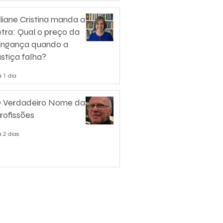
liane Cristina manda a
etra: Qual o preço da
ingança quando a
ustiça falha?
 1 dia
 Verdadeiro Nome das
rofissões
 2 dias