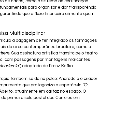
ção de dados, como o sistema de certificação 
fundamentais para organizar e dar transparência 
 garantindo que o fluxo financeiro alimente quem 
a Multidisciplinar
rículo a bagagem de ter integrado as formações 
tais do circo contemporâneo brasileiro, como a 
thers
. Sua assinatura artística transita pelo teatro 
rino, com passagens por montagens marcantes 
 Academia”
, adaptado de Franz Kafka.
pia também se dá no palco: Andrade é o criador 
omprimento que protagoniza o espetáculo 
“O 
Aberto, atualmente em cartaz no espaço. O 
 do primeiro selo postal dos Correios em 