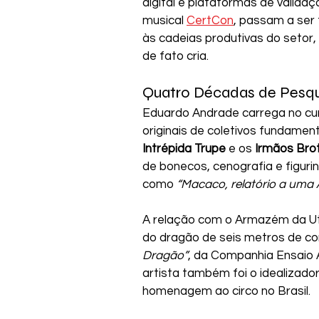
digital e plataformas de valida
musical 
CertCon
, passam a ser 
às cadeias produtivas do setor,
de fato cria.
Quatro Décadas de Pesquis
Eduardo Andrade carrega no cur
originais de coletivos fundamen
Intrépida Trupe
 e os 
Irmãos Bro
de bonecos, cenografia e figu
como 
“Macaco, relatório a uma
A relação com o Armazém da Uto
do dragão de seis metros de c
Dragão”
, da Companhia Ensaio 
artista também foi o idealizador
homenagem ao circo no Brasil.