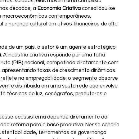
ntos isolados; elas movem uma complexa 
mas décadas, a 
Economia Criativa
 consolidou-se 
es macroeconômicos contemporâneos, 
l e herança cultural em ativos financeiros de alto 
ade de um país, o setor é um agente estratégico 
a
. A indústria criativa responde por uma fatia 
Bruto (PIB) nacional, competindo diretamente com 
s e apresentando taxas de crescimento dinâmicas. 
 reflete na empregabilidade: o segmento absorve 
vem e distribuída em uma vasta rede que envolve 
té técnicos de luz, cenógrafos, produtores e 
e desse ecossistema depende diretamente da 
rada retorna para a base produtiva. Nesse cenário 
stentabilidade, ferramentas de governança 