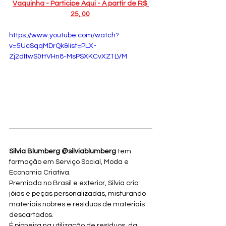
Vaquinha - Participe Aqui - A partir de R$ 
25, 00
https://www.youtube.com/watch?
v=5UcSqqMDrQk&list=PLX-
Zj2dItwS0ttVHn8-MsPSXKCvXZ1LVM
Silvia Blumberg @silviablumberg
 tem 
formação em Serviço Social, Moda e 
Economia Criativa. 
Premiada no Brasil e exterior, Silvia cria 
jóias e peças personalizadas, misturando 
materiais nobres e resíduos de materiais 
descartados. 
É pioneira na utilização de resíduos  da 