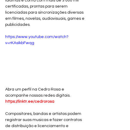
idiomas e conta com mais de 3 000 mil 
certificadas, prontas para serem 
licenciadas para sincronizações diversas 
em filmes, novelas, audiovisuais, games e 
publicidades.
https://www.youtube.com/watch?
v=rKAsIkbFwqg
Abra um perfil na Cedro Rosa e 
acompanhe nossas redes digitais. 
https://linktr.ee/cedrorosa
Compositores, bandas e artistas podem 
registrar suas musicas e fazer contratos 
de distribuição e licenciamento e 