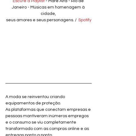
Escute a Playlist
 - Maré Alta - Rio de 
Janeiro - Músicas em homenagem à 
cidade, 
seus amores e seus personagens. /  
Spotify
A moda se reinventou criando 
equipamentos de proteção.
As plataformas que conectam empresas e 
pessoas mantiveram inúmeros empregos 
e o consumo se viu completamente 
transformado com as compras online e as 
entregas ponto a ponto.