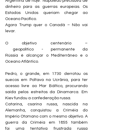
Argentina de hoje.  Napoleão precisava de 
dinheiro para as guerras europeias. Os 
Estados Unidos queriam chegar ao 
Oceano Pacífico.
Agora Trump quer o Canadá – Não vai 
levar.
O objetivo centenário –
 geopolítico - permanente da 
Rússia é alcançar o Mediterrâneo e o 
Oceano Atlântico.
Pedro, o grande, em 1730 derrotou os 
suecos em Poltava na Ucrânia, para ter 
acesso livre ao Mar Báltico, procurando 
saída pelos estreitos da Dinamarca. Em 
Kiev fundou a confederação russa.
Catarina, csarina russa, nascida na 
Alemanha, conquistou a Criméia do 
Império Otomano com o mesmo objetivo. A 
guerra da Criméia em 1855 também 
foi uma tentativa frustrada russa 