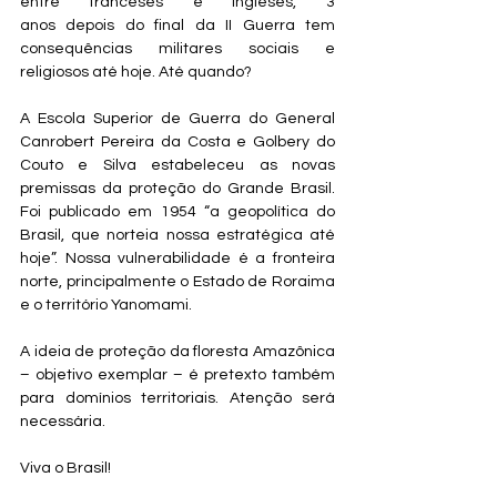
entre franceses e ingleses, 3 
anos depois do final da II Guerra tem 
consequências militares sociais e 
religiosos até hoje. Até quando? 
A Escola Superior de Guerra do General 
Canrobert Pereira da Costa e Golbery do 
Couto e Silva estabeleceu as novas 
premissas da proteção do Grande Brasil. 
Foi publicado em 1954 “a geopolítica do 
Brasil, que norteia nossa estratégica até 
hoje”. Nossa vulnerabilidade é a fronteira 
norte, principalmente o Estado de Roraima 
e o território Yanomami. 
A ideia de proteção da floresta Amazônica 
– objetivo exemplar – é pretexto também 
para domínios territoriais. Atenção será 
necessária.
Viva o Brasil!