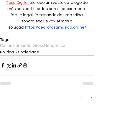
Rosa Digital 
oferece um vasto catálogo de 
músicas certificadas para licenciamento 
fácil e legal. Precisando de uma trilha 
sonora exclusiva? Temos a 
solução! 
https://cedrorosamusica.online/
Tags:
Carlos Fernando Gross
Geopolítica
Politica & Sociedade
Ver tudo
Posts recentes