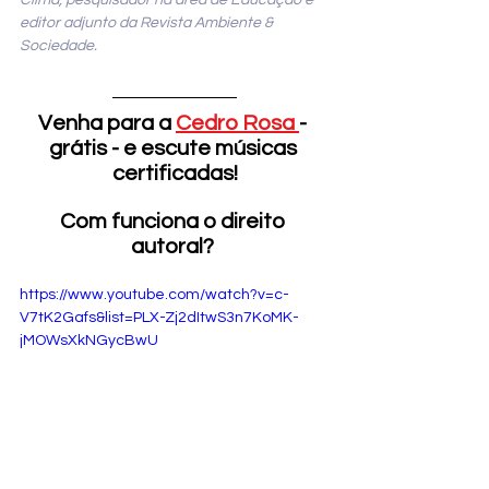
Clima, pesquisador na área de Educação e 
editor adjunto da Revista Ambiente & 
Sociedade.
Venha para a 
Cedro Rosa 
- 
grátis - e escute músicas 
certificadas!
Com funciona o direito 
autoral? 
https://www.youtube.com/watch?v=c-
V7tK2Gafs&list=PLX-Zj2dItwS3n7KoMK-
jMOWsXkNGycBwU