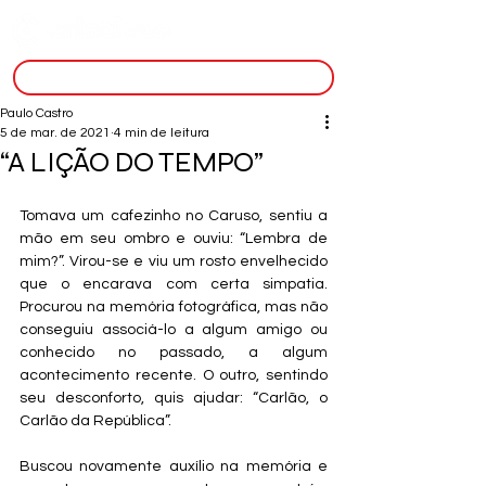
inscreva-se
Paulo Castro
5 de mar. de 2021
4 min de leitura
“A LIÇÃO DO TEMPO”
Tomava um cafezinho no Caruso, sentiu a 
mão em seu ombro e ouviu: “Lembra de 
mim?”. Virou-se e viu um rosto envelhecido 
que o encarava com certa simpatia. 
Procurou na memória fotográfica, mas não 
conseguiu associá-lo a algum amigo ou 
conhecido no passado, a algum 
acontecimento recente. O outro, sentindo 
seu desconforto, quis ajudar: “Carlão, o 
Carlão da República”.  
Buscou novamente auxílio na memória e 