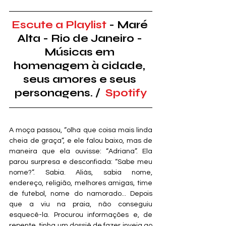
Escute a Playlist
 - Maré 
Alta - Rio de Janeiro - 
Músicas em 
homenagem à cidade, 
seus amores e seus 
personagens. /  
Spotify
A moça passou, “olha que coisa mais linda 
cheia de graça”, e ele falou baixo, mas de 
maneira que ela ouvisse: “Adriana”. Ela 
parou surpresa e desconfiada: “Sabe meu 
nome?”. Sabia. Aliás, sabia nome, 
endereço, religião, melhores amigas, time 
de futebol, nome do namorado... Depois 
que a viu na praia, não conseguiu 
esquecê-la. Procurou informações e, de 
repente, tinha um dossiê de fazer inveja ao 