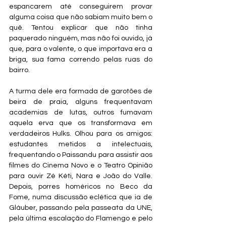
espancarem até conseguirem provar 
alguma coisa que não sabiam muito bem o 
quê. Tentou explicar que não tinha 
paquerado ninguém, mas não foi ouvido, já 
que, para o valente, o que importava era a 
briga, sua fama correndo pelas ruas do 
bairro. 
A turma dele era formada de garotões de 
beira de praia, alguns frequentavam 
academias de lutas, outros fumavam 
aquela erva que os transformava em 
verdadeiros Hulks. Olhou para os amigos: 
estudantes metidos a intelectuais, 
frequentando o Paissandu para assistir aos 
filmes do Cinema Novo e o Teatro Opinião 
para ouvir Zé Kéti, Nara e João do Valle. 
Depois, porres homéricos no Beco da 
Fome, numa discussão eclética que ia de 
Gláuber, passando pela passeata da UNE, 
pela última escalação do Flamengo e pelo 