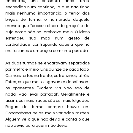
encontrou, uns sessenta anos atrás, 
escondido num cantinho, já que não tinha 
mais nenhuma importância, o terror das 
brigas de turma, o namorado daquela 
menina que “passou cheia de graça” e de 
cujo nome não se lembrava mais. O idoso 
estendeu sua mão num gesto de 
cordialidade contrapondo aquela que há 
muitos anos o ameaçou com uma porrada. 
As duas turmas se encaravam separadas 
por metro e meio. Uns quinze de cada lado. 
Os mais fortes na frente, os franzinos, atrás. 
Estes, os que mais xingavam e desafiavam 
os oponentes: ”Podem vir! Não são de 
nada! Vão levar porrada!”. Geralmente é 
assim: os mais fracos são os mais folgados. 
Brigas de turma sempre houve em 
Copacabana pelas mais variadas razões. 
Alguém vê o que não devia e conta o que 
não devia para quem não devia.