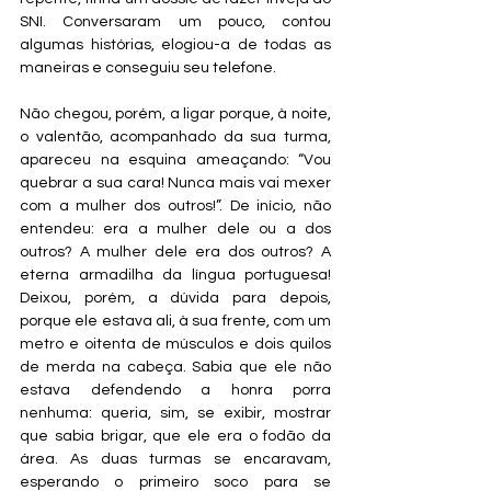
SNI. Conversaram um pouco, contou 
algumas histórias, elogiou-a de todas as 
maneiras e conseguiu seu telefone. 
Não chegou, porém, a ligar porque, à noite, 
o valentão, acompanhado da sua turma, 
apareceu na esquina ameaçando: “Vou 
quebrar a sua cara! Nunca mais vai mexer 
com a mulher dos outros!”. De início, não 
entendeu: era a mulher dele ou a dos 
outros? A mulher dele era dos outros? A 
eterna armadilha da língua portuguesa! 
Deixou, porém, a dúvida para depois, 
porque ele estava ali, à sua frente, com um 
metro e oitenta de músculos e dois quilos 
de merda na cabeça. Sabia que ele não 
estava defendendo a honra porra 
nenhuma: queria, sim, se exibir, mostrar 
que sabia brigar, que ele era o fodão da 
área. As duas turmas se encaravam, 
esperando o primeiro soco para se 