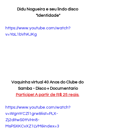
Didu Nogueira e seu lindo disco 
"Identidade"
https://www.youtube.com/watch?
v=YaL1bVhKJKg
Vaquinha virtual 40 Anos do Clube do 
Samba - Disco + Documentario
Participe! A partir de R$ 25 reais.
https://www.youtube.com/watch?
v=WgmYCZl1grw&list=PLX-
Zj2dItwS0ttVHn8-
MsPSXKCvXZ1LVM&index=3