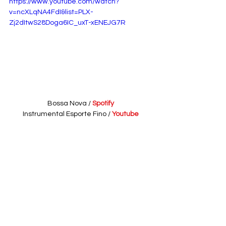
https://www.youtube.com/watch?
v=ncXLqNA4FdI&list=PLX-
Zj2dItwS28Doga6IC_uxT-xENEJG7R
Bossa Nova /
Spotify
Instrumental Esporte Fino /
Youtube