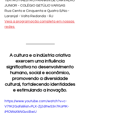
TEATRO MAESTRO FRANKIN DE CARVALHO 
JUNIOR - COLÉGIO GETÚLIO VARGAS 
Rua Cento e Cinquenta e Quatro S/No - 
Laranjal - Volta Redonda - RJ
Veja a programação completa em nossas 
redes 
A cultura e a indústria criativa 
exercem uma influência 
significativa no desenvolvimento 
humano, social e econômico, 
promovendo a diversidade 
cultural, fortalecendo identidades 
e estimulando a inovação. 
https://www.youtube.com/watch?v=c-
V7tK2Gafs&list=PLX-Zj2dItwS3n7KoMK-
jMOWsXkNGycBwU