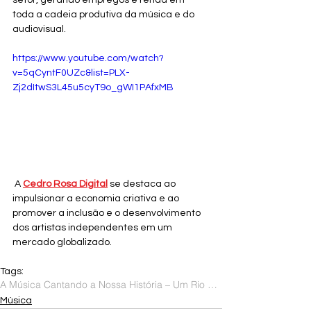
setor, gerando empregos e renda em 
toda a cadeia produtiva da música e do 
audiovisual.
https://www.youtube.com/watch?
v=5qCyntF0UZc&list=PLX-
Zj2dItwS3L45u5cyT9o_gWI1PAfxMB
 A 
Cedro Rosa Digital
 se destaca ao 
impulsionar a economia criativa e ao 
promover a inclusão e o desenvolvimento 
dos artistas independentes em um 
mercado globalizado.
Tags:
A Música Cantando a Nossa História – Um Rio de Sons
Música