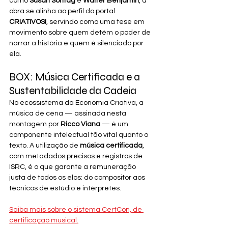
como 
Susan Sontag
 e 
Walter Benjamin
, a 
obra se alinha ao perfil do portal 
CRIATIVOS!
, servindo como uma tese em 
movimento sobre quem detém o poder de 
narrar a história e quem é silenciado por 
ela.
BOX: Música Certificada e a 
Sustentabilidade da Cadeia
No ecossistema da Economia Criativa, a 
música de cena — assinada nesta 
montagem por 
Ricco Viana
 — é um 
componente intelectual tão vital quanto o 
texto. A utilização de 
música certificada
, 
com metadados precisos e registros de 
ISRC, é o que garante a remuneração 
justa de todos os elos: do compositor aos 
técnicos de estúdio e intérpretes.
Saiba mais sobre o sistema CertCon, de 
certificaçao musical.