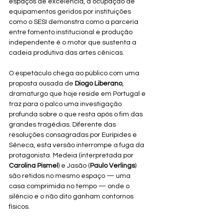
espaços de excelência, a ocupação de 
equipamentos geridos por instituições 
como o SESI demonstra como a parceria 
entre fomento institucional e produção 
independente é o motor que sustenta a 
cadeia produtiva das artes cênicas.
O espetáculo chega ao público com uma 
proposta ousada de 
Diogo Liberano
, 
dramaturgo que hoje reside em Portugal e 
traz para o palco uma investigação 
profunda sobre o que resta após o fim das 
grandes tragédias. Diferente das 
resoluções consagradas por Eurípides e 
Sêneca, esta versão interrompe a fuga da 
protagonista. Medeia (interpretada por 
Carolina Pismel
) e Jasão (
Paulo Verlings
) 
são retidos no mesmo espaço — uma 
casa comprimida no tempo — onde o 
silêncio e o não dito ganham contornos 
físicos.