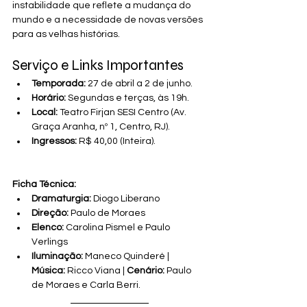
instabilidade que reflete a mudança do 
mundo e a necessidade de novas versões 
para as velhas histórias.
Serviço e Links Importantes
Temporada:
 27 de abril a 2 de junho.
Horário:
 Segundas e terças, às 19h.
Local:
 Teatro Firjan SESI Centro (Av. 
Graça Aranha, nº 1, Centro, RJ).
Ingressos:
 R$ 40,00 (Inteira).
Ficha Técnica:
Dramaturgia:
 Diogo Liberano
Direção:
 Paulo de Moraes
Elenco:
 Carolina Pismel e Paulo 
Verlings
Iluminação:
 Maneco Quinderé | 
Música:
 Ricco Viana | 
Cenário:
 Paulo 
de Moraes e Carla Berri.