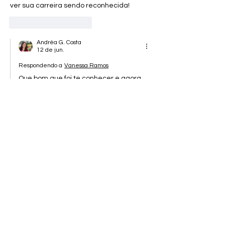
ver sua carreira sendo reconhecida!
Curtir
Responder
Andréa G. Costa
12 de jun.
Respondendo a
Vanessa Ramos
Que bom que foi te conhecer e agora 
conviver com vc! Obrigada pelo 
comentário, amei ❤️🥰🌱🌻
Curtir
Responder
calisteixeira
11 de jun.
Parabéns pelo seu livro! Sua sensibilidade 
em traduzir a ciência e a ecologia em 
narrativas encantadoras é um verdadeiro 
presente para a literatura infantil. Com 
leveza e genialidade, você planta 
sementes de consciência ambiental que 