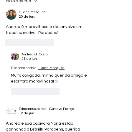
Mais recente
Liliane Mesquita
20 de jun.
Andrea é maravilhosa e desenvolve um 
trabalho incrível. Parabéns!
Curtir
Responder
Andréa G. Costa
21 de jun.
Respondendo a
Liliane Mesquita
Muito obrigada, minha querida amiga e 
escritora maravilhosa! ✨️
Curtir
Responder
Educamusicando - Gustavo França
12 de jun.
Andréa e sua capivara Nona estão 
ganhando o Brasil!!! Parabéns, querida 