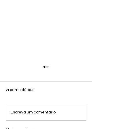
21 comentários
INVESTIGAÇÃO
Tem receita pra samba?
Escreva um comentário