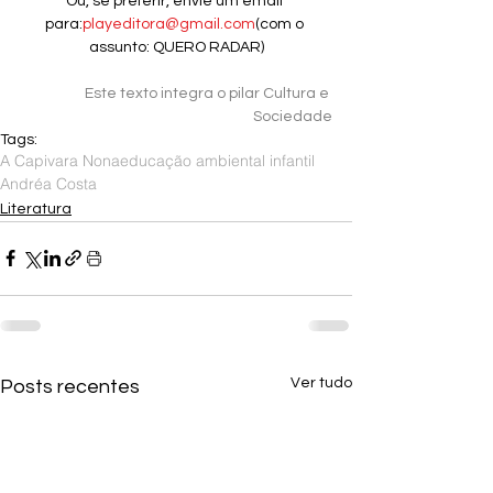
Ou, se preferir, envie um email 
para:
playeditora@gmail.com
(com o 
assunto: QUERO RADAR)
Este texto integra o pilar Cultura e 
Sociedade
Tags:
A Capivara Nona
educação ambiental infantil
Andréa Costa
Literatura
Ver tudo
Posts recentes