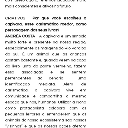
com afeto agora, teremos cidadãos muito 
mais conscientes e ativos no futuro.
CRIATIVOS -
 Por que você escolheu a 
capivara, esse carismático roedor, como 
personagem dos seus livros?
ANDRÉA COSTA - 
A capivara é um símbolo 
muito forte e presente na nossa região, 
especialmente às margens do Rio Paraíba 
do Sul. É um animal que as crianças 
gostam bastante e, quando veem na capa 
do livro junto da ponte vermelha, fazem 
essa associação e se sentem 
pertencentes ao cenário - uma 
identificação imediata. Além de 
carismática, a capivara vive em 
comunidade e compartilha o mesmo 
espaço que nós, humanos. Utilizar a Nona 
como protagonista colabora com os 
pequenos leitores a entenderem que os 
animais do nosso ecossistema são nossos 
“vizinhos” e que as nossas ações afetam 