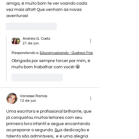
amiga, é muito bom te ver voando cada 
vez mais alto!!! Que venham as novas 
aventuras!
Curtir
Responder
Andréa G. Costa
21 de jun.
Respondendo a
Educamusicando - Gustavo França
Obrigada por sempre torcer por mim, é 
muito bom trabalhar com você! 🤩
Curtir
Responder
Vanessa Ramos
12 de jun.
Uma escritora e profissional brilhante, que 
já conquistou muitos leitores com seu 
primeiro livro infantil e segue encantando 
ao preparar o segundo. 
Su
a dedicação e 
talento são admiráveis,  e é uma alegria 