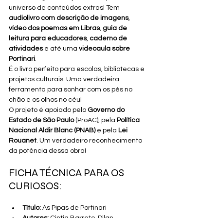
universo de conteúdos extras! Tem 
audiolivro com descrição de imagens
, 
vídeo dos poemas em Libras
, 
guia de 
leitura para educadores
, 
caderno de 
atividades
 e até uma 
videoaula sobre 
Portinari
.
É o livro perfeito para escolas, bibliotecas e 
projetos culturais. Uma verdadeira 
ferramenta para sonhar com os pés no 
chão e os olhos no céu!
O projeto é apoiado pelo 
Governo do 
Estado de São Paulo
 (ProAC), pela 
Política 
Nacional Aldir Blanc (PNAB)
 e pela 
Lei 
Rouanet
. Um verdadeiro reconhecimento 
da potência dessa obra!
FICHA TÉCNICA PARA OS 
CURIOSOS:
Título:
 As Pipas de Portinari