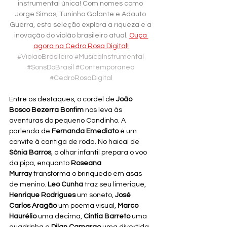
instrumental única! Com nomes como 
Jorge Simas, Tuninho Galante e Adauto 
Guerra, esta seleção explora a riqueza e a 
inovação do violão brasileiro atual
. 
Ouça 
agora na Cedro Rosa Digital!
#ViolaoBrasileiro
#MusicaInstrumental
#SonsDoBrasil
#Contemporaneo
#CedroRosaDigital
Entre os destaques, o cordel de 
João 
Bosco Bezerra Bonfim
 nos leva às 
aventuras do pequeno Candinho. A 
parlenda de 
Fernanda Emediato
 é um 
convite à cantiga de roda. No haicai de 
Sônia Barros
, o olhar infantil prepara o voo 
da pipa, enquanto 
Roseana 
Murray
 transforma o brinquedo em asas 
de menino. 
Leo Cunha
 traz seu limerique, 
Henrique Rodrigues
 um soneto, 
José 
Carlos Aragão
 um poema visual, 
Marco 
Haurélio
 uma décima, 
Cintia Barreto
 uma 