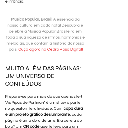
e infância.
Música Popular, Brasil:
 A essência da 
nossa cultura em cada nota! Descubra e 
celebre a Música Popular Brasileira em 
toda a sua riqueza de ritmos, harmonias e 
melodias, que contam a história do nosso 
país.
Ouça agora na Cedro Rosa Digital!
MUITO ALÉM DAS PÁGINAS: 
UM UNIVERSO DE 
CONTEÚDOS
Prepare-se para mais do que apenas ler! 
"As Pipas de Portinari" é um show à parte 
no quesito interatividade. Com 
capa dura 
e um projeto gráfico deslumbrante
, cada 
página é uma obra de arte. E a cereja do 
bolo? Um 
QR code
 que te leva para um 