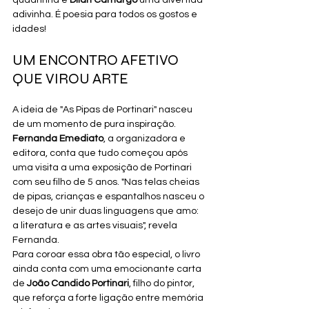
quadrinha e 
Dilan Camargo
 uma divertida 
adivinha. É poesia para todos os gostos e 
idades!
UM ENCONTRO AFETIVO 
QUE VIROU ARTE
A ideia de "As Pipas de Portinari" nasceu 
de um momento de pura inspiração. 
Fernanda Emediato
, a organizadora e 
editora, conta que tudo começou após 
uma visita a uma exposição de Portinari 
com seu filho de 5 anos. "Nas telas cheias 
de pipas, crianças e espantalhos nasceu o 
desejo de unir duas linguagens que amo: 
a literatura e as artes visuais", revela 
Fernanda.
Para coroar essa obra tão especial, o livro 
ainda conta com uma emocionante carta 
de 
João Candido Portinari
, filho do pintor, 
que reforça a forte ligação entre memória 