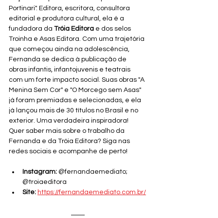
Portinari". Editora, escritora, consultora 
editorial e produtora cultural, ela é a 
fundadora da 
Tróia Editora
 e dos selos 
Troinha e Asas Editora. Com uma trajetória 
que começou ainda na adolescência, 
Fernanda se dedica à publicação de 
obras infantis, infantojuvenis e teatrais 
com um forte impacto social. Suas obras "A 
Menina Sem Cor" e "O Morcego sem Asas" 
já foram premiadas e selecionadas, e ela 
já lançou mais de 30 títulos no Brasil e no 
exterior. Uma verdadeira inspiradora!
Quer saber mais sobre o trabalho da 
Fernanda e da Tróia Editora? Siga nas 
redes sociais e acompanhe de perto!
Instagram:
 @fernandaemediato; 
@troiaeditora
Site:
https://fernandaemediato.com.br/