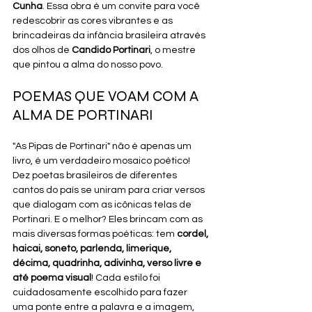
Cunha
. Essa obra é um convite para você 
redescobrir as cores vibrantes e as 
brincadeiras da infância brasileira através 
dos olhos de 
Candido Portinari
, o mestre 
que pintou a alma do nosso povo.
POEMAS QUE VOAM COM A 
ALMA DE PORTINARI
"As Pipas de Portinari" não é apenas um 
livro, é um verdadeiro mosaico poético! 
Dez poetas brasileiros de diferentes 
cantos do país se uniram para criar versos 
que dialogam com as icônicas telas de 
Portinari. E o melhor? Eles brincam com as 
mais diversas formas poéticas: tem 
cordel, 
haicai, soneto, parlenda, limerique, 
décima, quadrinha, adivinha, verso livre e 
até poema visual
! Cada estilo foi 
cuidadosamente escolhido para fazer 
uma ponte entre a palavra e a imagem, 