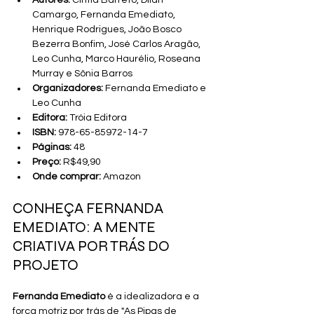
Autores:
 Cintia Barreto, Dilan 
Camargo, Fernanda Emediato, 
Henrique Rodrigues, João Bosco 
Bezerra Bonfim, José Carlos Aragão, 
Leo Cunha, Marco Haurélio, Roseana 
Murray e Sônia Barros
Organizadores:
 Fernanda Emediato e 
Leo Cunha
Editora:
 Tróia Editora
ISBN:
 ‎978-65-85972-14-7
Páginas:
 48
Preço:
 R$49,90
Onde comprar:
 Amazon
CONHEÇA FERNANDA 
EMEDIATO: A MENTE 
CRIATIVA POR TRÁS DO 
PROJETO
Fernanda Emediato
 é a idealizadora e a 
força motriz por trás de "As Pipas de 