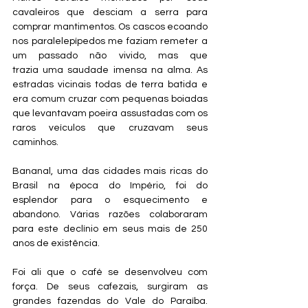
cavaleiros que desciam a serra para 
comprar mantimentos. Os cascos ecoando 
nos paralelepípedos me faziam remeter a 
um passado não vivido, mas que 
trazia uma saudade imensa na alma. As 
estradas vicinais todas de terra batida e 
era comum cruzar com pequenas boiadas 
que levantavam poeira assustadas com os 
raros veículos que cruzavam seus 
caminhos.
​​Bananal, uma das cidades mais ricas do 
Brasil na época do Império, foi do 
esplendor para o esquecimento e 
abandono. Várias razões colaboraram 
para este declínio em seus mais de 250 
anos de existência. 
​​Foi ali que o café se desenvolveu com 
força. De seus cafezais, surgiram as 
grandes fazendas do Vale do Paraíba. 