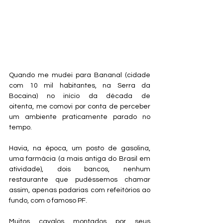
​​Quando me mudei para Bananal (cidade 
com 10 mil habitantes, na Serra da 
Bocaina) no início da década de 
oitenta, me comovi por conta de perceber 
um ambiente praticamente parado no 
tempo. 
Havia, na época, um posto de gasolina, 
uma farmácia (a mais antiga do Brasil em 
atividade), dois bancos, nenhum 
restaurante que pudéssemos chamar 
assim, apenas padarias com refeitórios ao 
fundo, com o famoso PF. 
Muitos cavalos montados por seus 