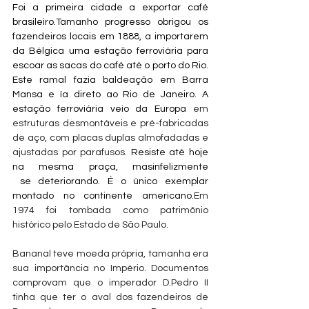
Foi a primeira cidade a exportar café 
brasileiro.Tamanho progresso obrigou os 
fazendeiros locais em 1888, a importarem 
da Bélgica uma estação ferroviária para 
escoar as sacas do café até o porto do Rio. 
Este ramal fazia baldeação em Barra 
Mansa e ía direto ao Rio de Janeiro. A 
estação ferroviária veio da Europa 
em 
estruturas desmontáveis e pré-fabricadas 
de aço, com placas duplas almofadadas e 
ajustadas por parafusos.
 Resiste até hoje 
na mesma praça, masinfelizmente 
 se deteriorando. É o único exemplar 
montado no continente americano.
Em 
1974 foi tombada como patrimônio 
histórico pelo Estado de São Paulo.
Bananal teve moeda própria, tamanha era 
sua importância no Império. Documentos 
comprovam que o imperador D.Pedro II 
tinha que ter o aval dos fazendeiros de 