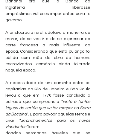
Bananal pra que o Banco da 
Inglaterra liberasse 
empréstimos vultosos importantes para  o 
governo.  
A aristocracia rural adotava a maneira de 
morar, de se vestir e de se expressar da 
corte francesa a mais influente da 
época. Considerando que esta pujança foi 
obtida com mão de obra de homens 
escravizados, comércio ainda tolerado 
naquela época.
A necessidade de um caminho entre as 
capitanias do Rio de Janeiro e São Paulo 
levou a que em 1770 fosse concluída a 
estrada que compreendia “
vinte e tantas 
léguas de sertão que se fez romper na Serra 
da Bocaina”
. E para povoar aquelas terras e 
criar 
“arranchamentos para os novos 
viandantes”
foram 
doadas sesmarias àqueles que se 