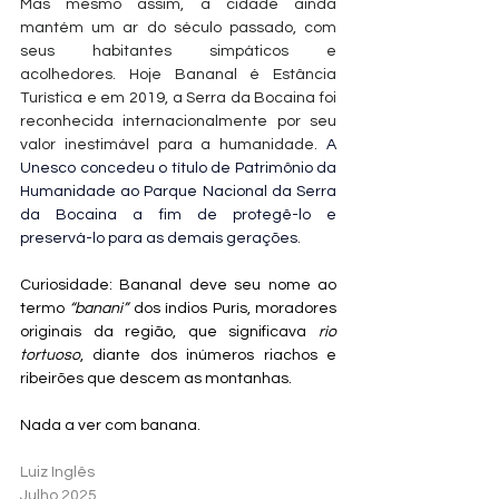
Mas mesmo assim, a cidade ainda 
mantém um ar do século passado, com 
seus habitantes simpáticos e 
acolhedores. Hoje Bananal é Estância 
Turística e e
m 2019, a Serra da Bocaina foi 
reconhecida internacionalmente por seu 
valor inestimável para a humanidade. 
A 
Unesco concedeu o título de Patrimônio da 
Humanidade ao Parque Nacional da Serra 
da Bocaina a fim de protegê-lo e 
preservá-lo para as demais gerações
.
​​Curiosidade: Bananal deve seu nome ao 
termo 
“banani” 
dos índios Purís, moradores 
originais da região, que significava 
rio 
tortuoso
, diante dos inúmeros riachos e 
ribeirões que descem as montanhas. 
Nada a ver com banana.
Luiz Inglês
Julho 2025​​