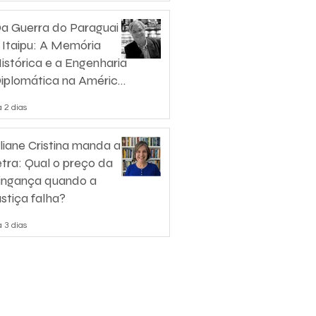
a Guerra do Paraguai
 Itaipu: A Memória
istórica e a Engenharia
iplomática na América
o Sul
 2 dias
liane Cristina manda a
etra: Qual o preço da
ingança quando a
ustiça falha?
 3 dias