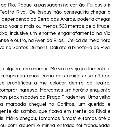
ao Rio. Paguei a passagem no cartão. Fui assistir 
eatro Rival. De ônibus não conseguiria chegar a 
 dependendo da Serra das Araras, poderia chegar 
toso voar a mais ou menos 500 metros de altitude, 
ixo, inclusive um enorme engarrafamento na Via 
nse e outro, na Avenida Brasil. Cerca de meia hora 
a no Santos Dumont. Dali até a bilheteria do Rival 
os cumprimentamos como dois amigos que não se 
e prontificou a me colocar dentro do teatro, 
comprar ingresso. Marcamos um horário enquanto 
 nas proximidades da Praça Tiradentes. Uma velha 
ra marcada cheguei no Carlitos, um querido e 
ente do samba, que ficava em frente ao Rival e 
ais. Mário chegou, tomamos ‘umas’ e fomos até a 
sou com alguém e minha entrada foi franqueada. 