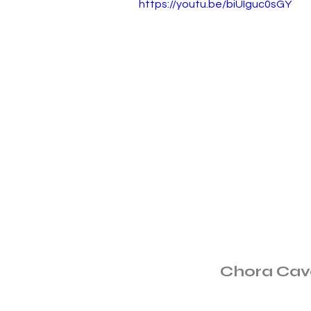
https://youtu.be/biUIguc0sGY
Chora Cav