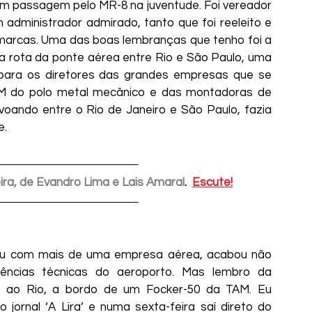
om passagem pelo MR-8 na juventude. Foi vereador 
 administrador admirado, tanto que foi reeleito e 
marcas. Uma das boas lembranças que tenho foi a 
a rota da ponte aérea entre Rio e São Paulo, uma 
 para os diretores das grandes empresas que se 
UM do polo metal mecânico e das montadoras de 
voando entre o Rio de Janeiro e São Paulo, fazia 
    
ra, de Evandro Lima e Lais Amaral
.  
Escute!
iências técnicas do aeroporto. Mas lembro da 
z ao Rio, a bordo de um Focker-50 da TAM. Eu 
jornal ‘A Lira’ e numa sexta-feira saí direto do 