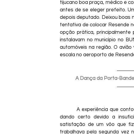
tijucano boa praça, médico e c
antes de se eleger prefeito. Um
depois deputado. Deixou boas 
tentativa de colocar Resende n
opção prática, principalmente
instalavam no município no B
automóveis na região. O avião 
escala no aeroporto de Resende.
A Dança da Porta-Bandei
         A experiência que contou com mais de uma empresa aérea, acabou não 
dando certo devido a insufic
satisfação de um vôo que fi
trabalhava pela segunda vez no 