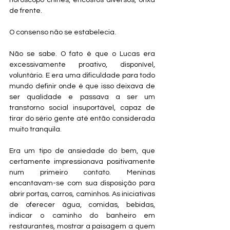
horóscopo chinês, encostos diversos, orixá 
de frente.
O consenso não se estabelecia.
Não se sabe. O fato é que o Lucas era 
excessivamente proativo, disponível, 
voluntário. E era uma dificuldade para todo 
mundo definir onde é que isso deixava de 
ser qualidade e passava a ser um 
transtorno social insuportável, capaz de 
tirar do sério gente até então considerada 
muito tranquila.
Era um tipo de ansiedade do bem, que 
certamente impressionava positivamente 
num primeiro contato. Meninas 
encantavam-se com sua disposição para 
abrir portas, carros, caminhos. As iniciativas 
de oferecer água, comidas, bebidas, 
indicar o caminho do banheiro em 
restaurantes, mostrar a paisagem a quem 