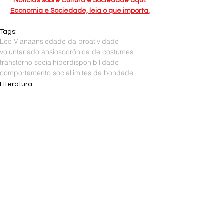
Notícias sobre Cultura e Sociedade aqui.
Economia e Sociedade, leia o que importa.
Tags:
Leo Viana
ansiedade da proatividade
voluntariado ansioso
crônica de costumes
transtorno social
hiperdisponibilidade
comportamento social
limites da bondade
Literatura
Ver tudo
Posts recentes