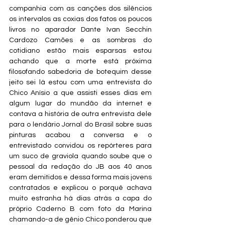
companhia com as canções dos silêncios 
os intervalos as coxias dos fatos os poucos 
livros no aparador Dante Ivan Secchin 
Cardozo Camões e as sombras do 
cotidiano estão mais esparsas estou 
achando que a morte está próxima 
filosofando sabedoria de botequim desse 
jeito sei lá estou com uma entrevista do 
Chico Anísio a que assisti esses dias em 
algum lugar do mundão da internet e 
contava a história de outra entrevista dele 
para o lendário Jornal do Brasil sobre suas 
pinturas acabou a conversa e o 
entrevistado convidou os repórteres para 
um suco de graviola quando soube que o 
pessoal da redação do JB aos 40 anos 
eram demitidos e dessa forma mais jovens 
contratados e explicou o porquê achava 
muito estranha há dias atrás a capa do 
próprio Caderno B com foto da Marina 
chamando-a de gênio Chico ponderou que 