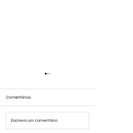
Comentários
SEM PRESSA
O Verdadeiro Nome das
Escreva um comentário
Profissões