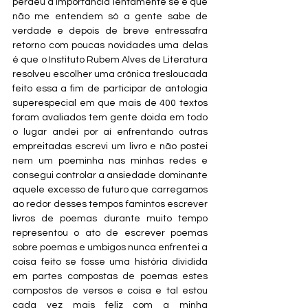
perdeu a importância lentamente se é que 
não me entendem só a gente sabe de 
verdade e depois de breve entressafra 
retorno com poucas novidades uma delas 
é que o Instituto Rubem Alves de Literatura 
resolveu escolher uma crônica tresloucada 
feito essa a fim de participar de antologia 
superespecial em que mais de 400 textos 
foram avaliados tem gente doida em todo 
o lugar andei por aí enfrentando outras 
empreitadas escrevi um livro e não postei 
nem um poeminha nas minhas redes e 
consegui controlar a ansiedade dominante 
aquele excesso de futuro que carregamos 
ao redor desses tempos famintos escrever 
livros de poemas durante muito tempo 
representou o ato de escrever poemas 
sobre poemas e umbigos nunca enfrentei a 
coisa feito se fosse uma história dividida 
em partes compostas de poemas estes 
compostos de versos e coisa e tal estou 
cada vez mais feliz com a minha 