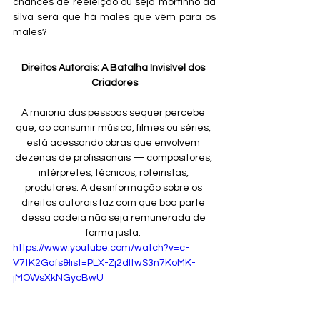
chances de reeleição ou seja mortinho da 
silva será que há males que vêm para os 
males?
Direitos Autorais: A Batalha Invisível dos 
Criadores
A maioria das pessoas sequer percebe 
que, ao consumir música, filmes ou séries, 
está acessando obras que envolvem 
dezenas de profissionais — compositores, 
intérpretes, técnicos, roteiristas, 
produtores. A desinformação sobre os 
direitos autorais faz com que boa parte 
dessa cadeia não seja remunerada de 
forma justa. 
https://www.youtube.com/watch?v=c-
V7tK2Gafs&list=PLX-Zj2dItwS3n7KoMK-
jMOWsXkNGycBwU