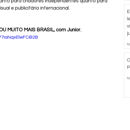
tanto para criadores independentes quanto para 
ual e publicitário internacional.
E
l
v
 MUITO MAIS BRASIL, com Junior.
j
=77IaNqxElwFCiB2B
há
O
P
há