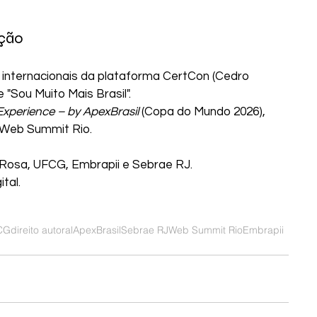
ação
internacionais da plataforma CertCon (Cedro 
 "Sou Muito Mais Brasil".
 Experience – by ApexBrasil
 (Copa do Mundo 2026), 
 Web Summit Rio.
 Rosa, UFCG, Embrapii e Sebrae RJ.
tal.
CG
direito autoral
ApexBrasil
Sebrae RJ
Web Summit Rio
Embrapii