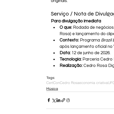
originais.
Serviço / Nota de Divulg
Para divulgação imediata
O que:
 Rodada de negócios 
Rosa) e lançamento do clipe
Contexto:
 Programa 
Brazil
após lançamento oficial no
Data:
 12 de junho de 2026.
Tecnologia:
 Parceria Cedro
Realização:
 Cedro Rosa Digi
Tags:
CertCon
Cedro Rosa
economia criativa
UF
Música