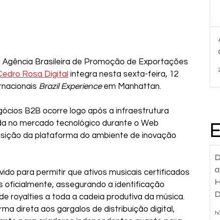
a Agência Brasileira de Promoção de Exportações 
Cedro Rosa Digital
 integra nesta sexta-feira, 12 
rnacionais 
Brazil Experience
 em Manhattan. 
ócios B2B ocorre logo após a infraestrutura 
da no mercado tecnológico durante o Web 
nsição da plataforma do ambiente de inovação 
D
a
ido para permitir que ativos musicais certificados 
H
 oficialmente, assegurando a identificação 
D
e royalties a toda a cadeia produtiva da música. 
d
ma direta aos gargalos de distribuição digital, 
h