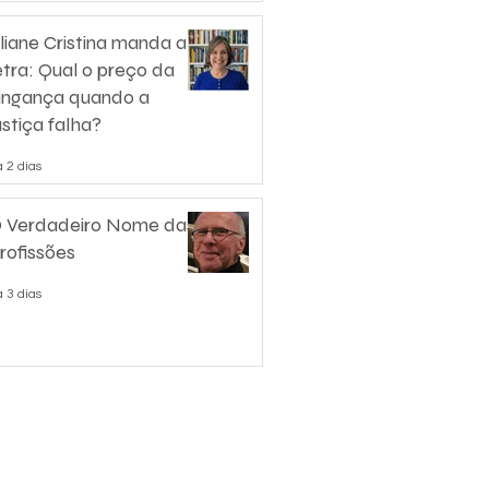
liane Cristina manda a
etra: Qual o preço da
ingança quando a
ustiça falha?
 2 dias
 Verdadeiro Nome das
rofissões
 3 dias