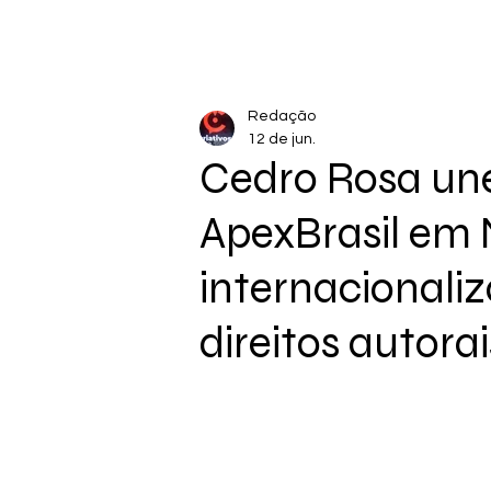
Redação
12 de jun.
Cedro Rosa un
ApexBrasil em 
internacionali
direitos autora