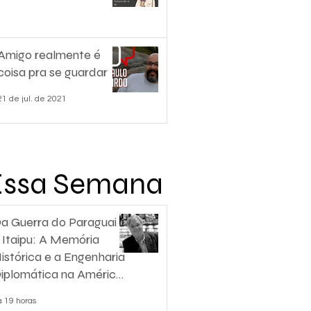
Amigo realmente é
coisa pra se guardar
21 de jul. de 2021
Essa Semana
a Guerra do Paraguai
 Itaipu: A Memória
istórica e a Engenharia
iplomática na América
o Sul
á 19 horas