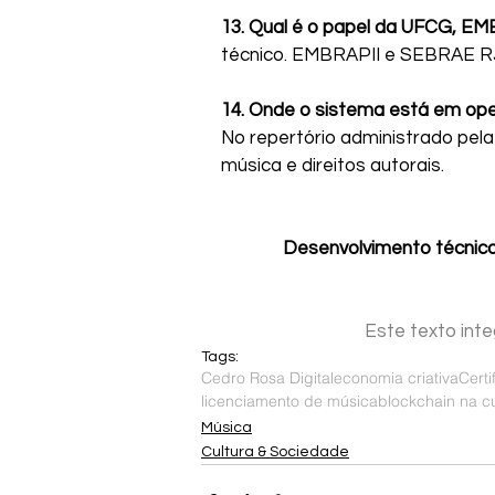
13. Qual é o papel da UFCG, E
técnico. EMBRAPII e SEBRAE RJ: 
14. Onde o sistema está em op
No repertório administrado pela
música e direitos autorais.
Desenvolvimento técnico
Este texto inte
Tags:
Cedro Rosa Digital
economia criativa
Cert
licenciamento de música
blockchain na cu
Música
Cultura & Sociedade