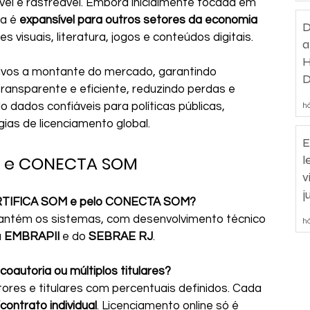
ável e rastreável. Embora inicialmente focada em 
a é 
expansível para outros setores da economia 
D
tes visuais, literatura, jogos e conteúdos digitais.
a
H
ivos a montante do mercado, garantindo 
D
ansparente e eficiente, reduzindo perdas e 
d
o dados confiáveis para políticas públicas, 
há
ias de licenciamento global.
E
M e CONECTA SOM
l
v
j
ERTIFICA SOM e pelo CONECTA SOM?
antém os sistemas, com desenvolvimento técnico 
há
 
EMBRAPII
 e do 
SEBRAE RJ
.
oautoria ou múltiplos titulares?
utores e titulares com percentuais definidos. Cada 
contrato individual
. Licenciamento online só é 