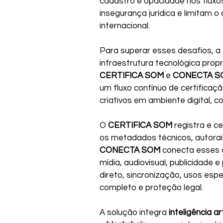
cadastro e opacidade nos fluxo
insegurança jurídica e limitam
internacional.
Para superar esses desafios, a 
infraestrutura tecnológica prop
CERTIFICA SOM
 e 
CONECTA S
um fluxo contínuo de certificaçã
criativos em ambiente digital, c
O 
CERTIFICA SOM
 registra e c
os metadados técnicos, autorais 
CONECTA SOM
 conecta esses a
mídia, audiovisual, publicidade e
direto, sincronização, usos es
completo e proteção legal.
A solução integra 
inteligência art