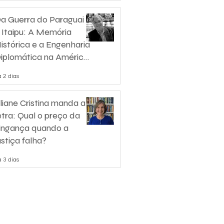
a Guerra do Paraguai
 Itaipu: A Memória
istórica e a Engenharia
iplomática na América
o Sul
 2 dias
liane Cristina manda a
etra: Qual o preço da
ingança quando a
ustiça falha?
 3 dias