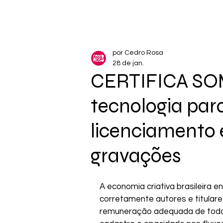
por Cedro Rosa
28 de jan.
CERTIFICA SO
tecnologia para
licenciamento 
gravações
A economia criativa brasileira en
corretamente autores e titulare
remuneração adequada de todos