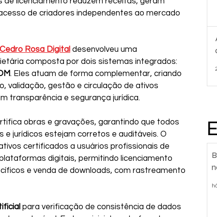
s de licenciamento reduzem receitas, geram 
 o acesso de criadores independentes ao mercado 
Cedro Rosa Digital
 desenvolveu uma 
rietária composta por dois sistemas integrados: 
OM
. Eles atuam de forma complementar, criando 
o, validação, gestão e circulação de ativos 
om transparência e segurança jurídica.
ertifica obras e gravações, garantindo que todos 
e jurídicos estejam corretos e auditáveis. O 
tivos certificados a usuários profissionais de 
B
 plataformas digitais, permitindo licenciamento 
n
pecíficos e venda de downloads, com rastreamento 
h
ificial
 para verificação de consistência de dados 