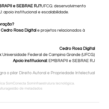
MBRAPII e SEBRAE RJ?
UFCG: desenvolvimento 
apoio institucional e escalabilidade.
eração?
 
Cedro Rosa Digital
 e projetos relacionados à 
Cedro Rosa Digital
:
 Universidade Federal de Campina Grande (UFCG)
Apoio institucional:
 EMBRAPII e SEBRAE RJ
gra o pilar Direito Autoral e Propriedade Intelectual
ifica Som
Conecta Som
infraestrutura tecnológica.
ltura
gestão de metadados