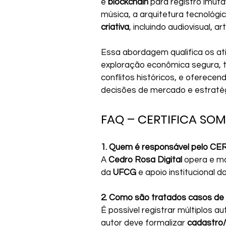
e 
blockchain
 para registro imut
música, a arquitetura tecnológic
criativa
, incluindo audiovisual, ar
Essa abordagem qualifica os at
exploração econômica segura, tr
conflitos históricos, e oferecend
decisões de mercado e estratég
FAQ – CERTIFICA SO
1. Quem é responsável pelo C
A 
Cedro Rosa Digital
 opera e m
da 
UFCG
 e apoio institucional da
2. Como são tratados casos de c
É possível registrar múltiplos a
autor deve formalizar 
cadastro/