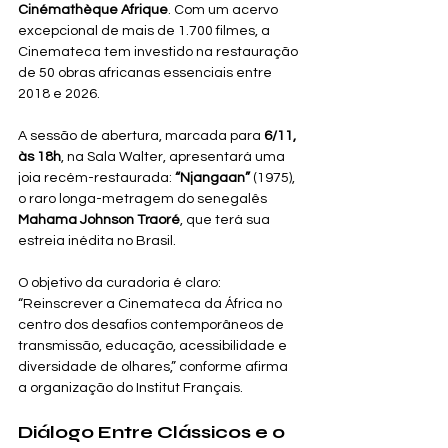
Cinémathèque Afrique
. Com um acervo 
excepcional de mais de 1.700 filmes, a 
Cinemateca tem investido na restauração 
de 50 obras africanas essenciais entre 
2018 e 2026.
A sessão de abertura, marcada para 
6/11, 
às 18h
, na Sala Walter, apresentará uma 
joia recém-restaurada: 
“Njangaan”
 (1975), 
o raro longa-metragem do senegalês 
Mahama Johnson Traoré
, que terá sua 
estreia inédita no Brasil.
O objetivo da curadoria é claro: 
“Reinscrever a Cinemateca da África no 
centro dos desafios contemporâneos de 
transmissão, educação, acessibilidade e 
diversidade de olhares,” conforme afirma 
a organização do Institut Français.
Diálogo Entre Clássicos e o 