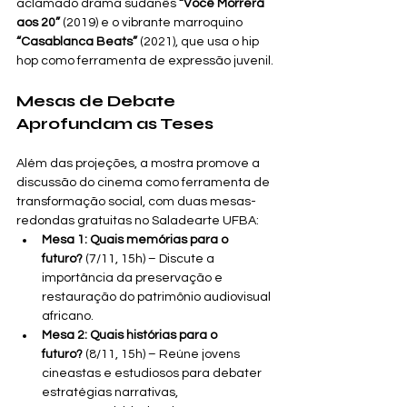
aclamado drama sudanês 
“Você Morrerá 
aos 20”
 (2019) e o vibrante marroquino 
“Casablanca Beats”
 (2021), que usa o hip 
hop como ferramenta de expressão juvenil.
Mesas de Debate 
Aprofundam as Teses
Além das projeções, a mostra promove a 
discussão do cinema como ferramenta de 
transformação social, com duas mesas-
redondas gratuitas no Saladearte UFBA:
Mesa 1: Quais memórias para o 
futuro?
 (7/11, 15h) – Discute a 
importância da preservação e 
restauração do patrimônio audiovisual 
africano.
Mesa 2: Quais histórias para o 
futuro?
 (8/11, 15h) – Reúne jovens 
cineastas e estudiosos para debater 
estratégias narrativas, 