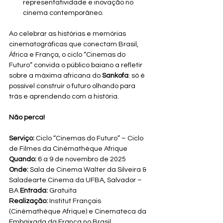
representatividade e inovação no 
cinema contemporâneo.
Ao celebrar as histórias e memórias 
cinematográficas que conectam Brasil, 
África e França, o ciclo “Cinemas do 
Futuro” convida o público baiano a refletir 
sobre a máxima africana do 
Sankofa
: só é 
possível construir o futuro olhando para 
trás e aprendendo com a história.
Não perca!
Serviço:
 Ciclo “Cinemas do Futuro” – Ciclo 
de Filmes da Cinémathèque Afrique 
Quando:
 6 a 9 de novembro de 2025 
Onde:
 Sala de Cinema Walter da Silveira & 
Saladearte Cinema da UFBA, Salvador – 
BA 
Entrada:
 Gratuita 
Realização:
 Institut Français 
(Cinémathèque Afrique) e Cinemateca da 
Embaixada da França no Brasil.