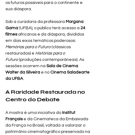
os futuros possíveis para o continente e 
sua diáspora.
Sob a curadoria da professora 
Morgana 
Gama
 (UFBA), o público terá acesso a 
24 
filmes
 africanos e da diáspora, divididos 
em dois eixos temáticos poderosos: 
Memórias para o Futuro
 (clássicos 
restaurados) e 
Histórias para o 
Futuro
 (produções contemporâneas). As 
sessões ocorrem na 
Sala de Cinema 
Walter da Silveira
 e no 
Cinema Saladearte 
da UFBA
.
A Raridade Restaurada no 
Centro do Debate
A mostra é uma iniciativa do 
Institut 
Français
 e da Cinemateca da Embaixada 
da França no Brasil, voltada a valorizar o 
patrimônio cinematográfico preservado na 