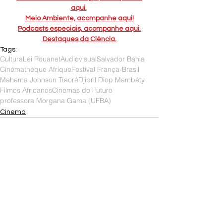
aqui.
Meio Ambiente, acompanhe aqui!
Podcasts especiais, acompanhe aqui.
Destaques da Ciência.
Tags:
Cultura
Lei Rouanet
Audiovisual
Salvador Bahia
Cinémathèque Afrique
Festival França-Brasil
Mahama Johnson Traoré
Djibril Diop Mambéty
Filmes Africanos
Cinemas do Futuro
professora Morgana Gama (UFBA)
Cinema
Ver tudo
Posts recentes