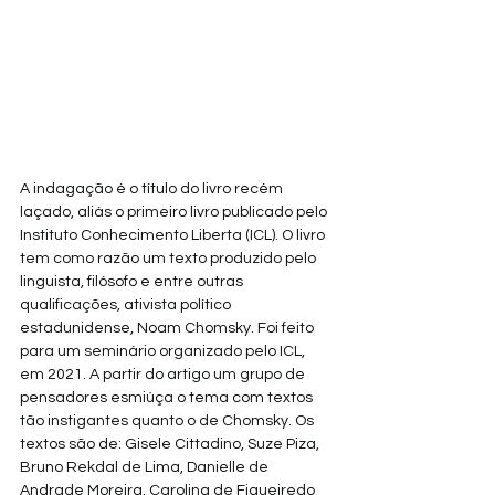
A indagação é o título do livro recém 
laçado, aliás o primeiro livro publicado pelo 
Instituto Conhecimento Liberta (ICL). O livro 
tem como razão um texto produzido pelo 
linguista, filósofo e entre outras 
qualificações, ativista político 
estadunidense, Noam Chomsky. Foi feito 
para um seminário organizado pelo ICL, 
em 2021. A partir do artigo um grupo de 
pensadores esmiúça o tema com textos 
tão instigantes quanto o de Chomsky. Os 
textos são de: Gisele Cittadino, Suze Piza, 
Bruno Rekdal de Lima, Danielle de 
Andrade Moreira, Carolina de Figueiredo 