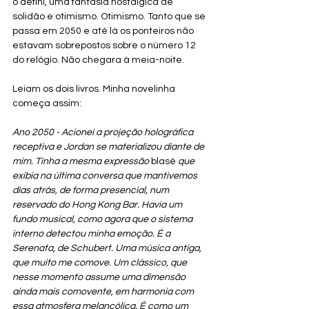
o defini, uma fantasia nostálgica de 
solidão e otimismo. Otimismo. Tanto que se 
passa em 2050 e até lá os ponteiros não 
estavam sobrepostos sobre o número 12 
do relógio. Não chegara à meia-noite. 
Leiam os dois livros. Minha novelinha 
começa assim:
Ano 2050 - Acionei a projeção holográfica 
receptiva e Jordan se materializou diante de 
mim. Tinha a mesma expressão 
blasé
 que 
exibia na última conversa que mantivemos 
dias atrás, de forma presencial, num 
reservado do Hong Kong Bar. Havia um 
fundo musical, como agora que o sistema 
interno detectou minha emoção. É a 
Serenata, de Schubert. Uma música antiga, 
que muito me comove. Um clássico, que 
nesse momento assume uma dimensão 
ainda mais comovente, em harmonia com 
essa atmosfera melancólica. É como um 