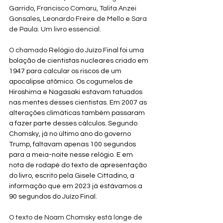
Garrido, Francisco Comaru, Talita Anzei 
Gonsales, Leonardo Freire de Mello e Sara 
de Paula. Um livro essencial.
O chamado 
Relógio do Juízo Final foi uma 
bolação de cientistas nucleares criado em 
1947 para calcular os riscos de um 
apocalipse atômico. Os cogumelos de 
Hiroshima e Nagasaki estavam tatuados 
nas mentes desses cientistas. Em 2007 as 
alterações climáticas também passaram 
a fazer parte desses cálculos. Segundo 
Chomsky, já no último ano do governo 
Trump, faltavam apenas 100 segundos 
para a meia-noite nesse relógio. E em 
nota de rodapé do texto de apresentação 
do livro, escrito pela Gisele Cittadino, a 
informação que em 2023 já estávamos a 
90 segundos do Juízo Final. 
O texto de Noam Chomsky está longe de 