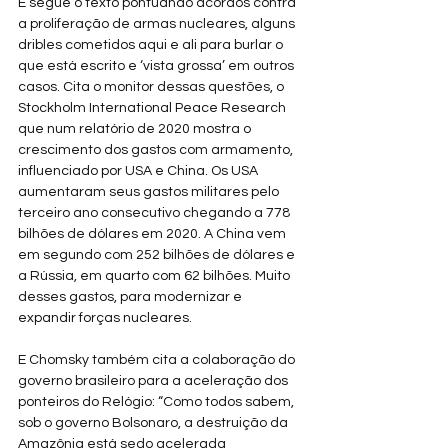
E segue o texto pontuando acordos contra 
a proliferação de armas nucleares, alguns 
dribles cometidos aqui e ali para burlar o 
que está escrito e ‘vista grossa’ em outros 
casos. Cita o monitor dessas questões, o 
Stockholm International Peace Research 
que num relatório de 2020 mostra o 
crescimento dos gastos com armamento, 
influenciado por USA e China. Os USA 
aumentaram seus gastos militares pelo 
terceiro ano consecutivo chegando a 778 
bilhões de dólares em 2020. A China vem 
em segundo com 252 bilhões de dólares e 
a Rússia, em quarto com 62 bilhões. Muito 
desses gastos, para modernizar e 
expandir forças nucleares.
E Chomsky também cita a colaboração do 
governo brasileiro para a aceleração dos 
ponteiros do Relógio: “Como todos sabem, 
sob o governo Bolsonaro, a destruição da 
Amazônia está sedo acelerada 