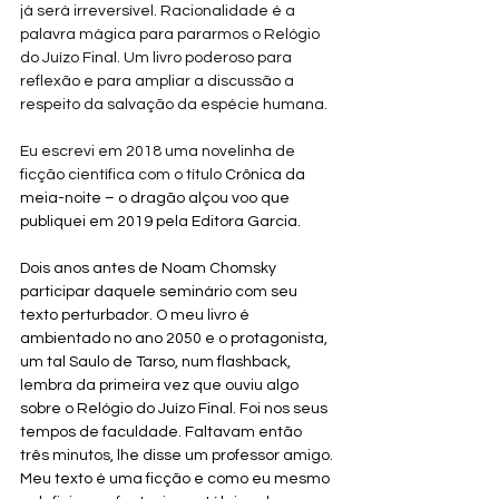
já será irreversível. Racionalidade é a 
palavra mágica para pararmos o Relógio 
do Juízo Final. Um livro poderoso para 
reflexão e para ampliar a discussão a 
respeito da salvação da espécie humana.
Eu escrevi em 2018 uma novelinha de 
ficção científica com o título
 Crônica da 
meia-noite – o dragão alçou voo que 
publiquei em 2019 pela Editora Garcia. 
Dois anos antes de Noam Chomsky 
participar daquele seminário com seu 
texto perturbador. O meu livro é 
ambientado no ano 2050 e o protagonista, 
um tal Saulo de Tarso, num flashback, 
lembra da primeira vez que ouviu algo 
sobre o Relógio do Juízo Final. Foi nos seus 
tempos de faculdade. Faltavam então 
três minutos, lhe disse um professor amigo. 
Meu texto é uma ficção e como eu mesmo 