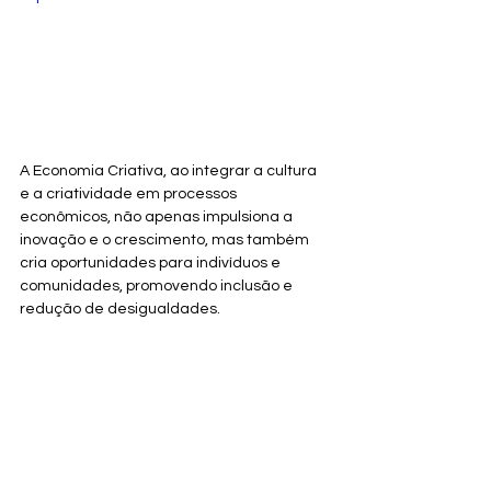
A Economia Criativa, ao integrar a cultura 
e a criatividade em processos 
econômicos, não apenas impulsiona a 
inovação e o crescimento, mas também 
cria oportunidades para indivíduos e 
comunidades, promovendo inclusão e 
redução de desigualdades.
Ao capacitar artistas a alcançarem 
audiências globais, a 
Cedro Rosa Digital
não apenas fomenta a inovação na 
indústria musical, mas também contribui 
para o desenvolvimento socioeconômico, 
enriquecendo o tecido cultural e 