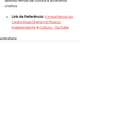
aborda temas de cultura e economia 
criativa.
Link de Referência:
A Importância do 
Cedro Rosa Digital na Música 
Independente
 e
 Cultura - YouTube
Literatura
Ver tudo
Posts recentes