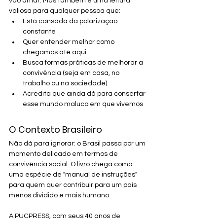
vão amar. Mas também é uma leitura 
valiosa para qualquer pessoa que:
Está cansada da polarização 
constante
Quer entender melhor como 
chegamos até aqui
Busca formas práticas de melhorar a 
convivência (seja em casa, no 
trabalho ou na sociedade)
Acredita que ainda dá para consertar 
esse mundo maluco em que vivemos
O Contexto Brasileiro
Não dá para ignorar: o Brasil passa por um 
momento delicado em termos de 
convivência social. O livro chega como 
uma espécie de "manual de instruções" 
para quem quer contribuir para um país 
menos dividido e mais humano.
A PUCPRESS, com seus 40 anos de 