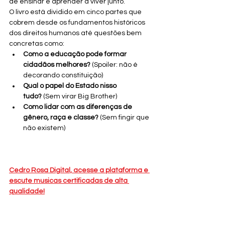
de ensinar e aprender a viver junto.
O livro está dividido em cinco partes que 
cobrem desde os fundamentos históricos 
dos direitos humanos até questões bem 
concretas como:
Como a educação pode formar 
cidadãos melhores?
 (Spoiler: não é 
decorando constituição)
Qual o papel do Estado nisso 
tudo?
 (Sem virar Big Brother)
Como lidar com as diferenças de 
gênero, raça e classe?
 (Sem fingir que 
não existem)
Cedro Rosa Digital, acesse a plataforma e 
escute musicas certificadas de alta 
qualidade!