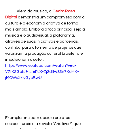
	Além da música, a 
Cedro Rosa 
Digital
 demonstra um compromisso com a 
cultura e a economia criativa de forma 
mais ampla. Embora o foco principal seja a 
música e o audiovisual, a plataforma, 
através de suas iniciativas e parcerias, 
contribui para o fomento de projetos que 
valorizam a produção cultural brasileira e 
impulsionam o setor. 
https://www.youtube.com/watch?v=c-
V7tK2Gafs&list=PLX-Zj2dItwS3n7KoMK-
jMOWsXkNGycBwU
Exemplos incluem apoio a projetos 
socioculturais e a revista "Criativos!", que 