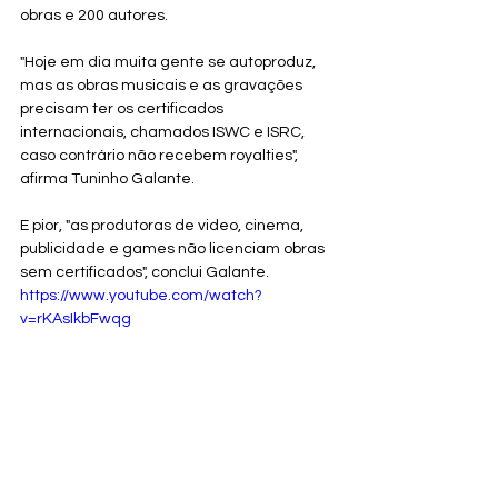
obras e 200 autores. 
"Hoje em dia muita gente se autoproduz, 
mas as obras musicais e as gravações 
precisam ter os certificados 
internacionais, chamados ISWC e ISRC, 
caso contrário não recebem royalties", 
afirma Tuninho Galante.
E pior, "as produtoras de video, cinema, 
publicidade e games não licenciam obras 
sem certificados", conclui Galante.
https://www.youtube.com/watch?
v=rKAsIkbFwqg
É muito fácil usar a plataforma. Totalmente 