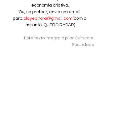
economia criativa.
Ou, se preferir, envie um email 
para:
playeditora@gmail.com
(com o 
assunto: QUERO RADAR)
Este texto integra o pilar Cultura e 
Sociedade
Tags:
Saras Sarasvathy
Teoria da efetuação effectuation
omia criativa e empreendedorismo social
XIV EGEPE 2026 UFF
Economia Criativa