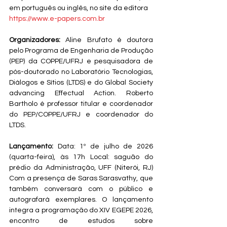
em português ou inglês, no site da editora 
https://www.e-papers.com.br
Organizadores:
 Aline Brufato é doutora 
pelo Programa de Engenharia de Produção 
(PEP) da COPPE/UFRJ e pesquisadora de 
pós-doutorado no Laboratório Tecnologias, 
Diálogos e Sítios (LTDS) e do Global Society 
advancing Effectual Action. Roberto 
Bartholo é professor titular e coordenador 
do PEP/COPPE/UFRJ e coordenador do 
LTDS.
Lançamento:
 Data: 1º de julho de 2026 
(quarta-feira), às 17h Local: saguão do 
prédio da Administração, UFF (Niterói, RJ) 
Com a presença de Saras Sarasvathy, que 
também conversará com o público e 
autografará exemplares. O lançamento 
integra a programação do XIV EGEPE 2026, 
encontro de estudos sobre 