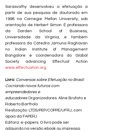
Sarasvathy desenvolveu a efetuação a 
partir de sua pesquisa de doutorado em 
1998 na Carnegie Mellon University, sob 
orientação de Herbert Simon. É professora 
da Darden School of Business, 
Universidade da Virgínia, e também 
professora da Cátedra Jamuna Raghavan 
no Indian Institute of Management 
Bangalore e coordenadora do Global 
Society advancing Effectual Action 
www.effectuation.org
.
Livro:
Conversas sobre Efetuação no Brasil: 
Cocriando novos futuros com 
empreendedores e 
educadores
 Organizadores: Aline Brufato e 
Roberto Bartholo 
Realização: LTDS/PEP/COPPE/UFRJ, com 
apoio da FAPERJ 
Editora: e-papers. O livro pode ser 
adquirido na versão ebook ou impressa, 