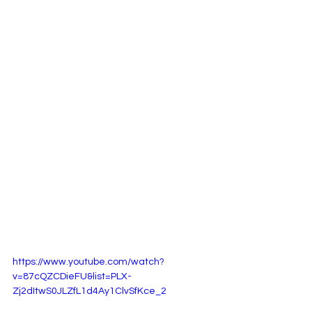
https://www.youtube.com/watch?
v=87cQZCDieFU&list=PLX-
Zj2dItwS0JLZfL1d4Ay1ClvSfKce_2