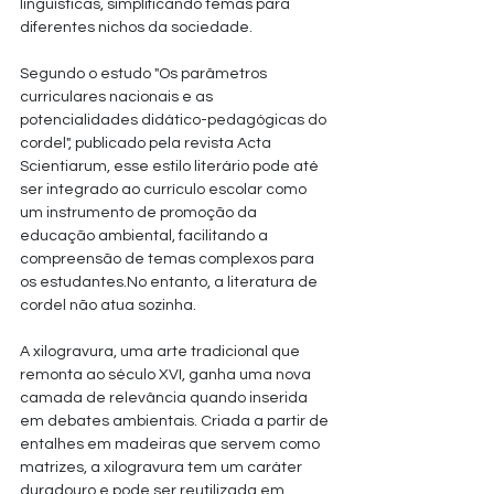
linguísticas, simplificando temas para 
diferentes nichos da sociedade. 
Segundo o estudo "Os parâmetros 
curriculares nacionais e as 
potencialidades didático-pedagógicas do 
cordel", publicado pela revista Acta 
Scientiarum, esse estilo literário pode até 
ser integrado ao currículo escolar como 
um instrumento de promoção da 
educação ambiental, facilitando a 
compreensão de temas complexos para 
os 
estudantes.No
 entanto, a literatura de 
cordel não atua sozinha. 
A xilogravura, uma arte tradicional que 
remonta ao século XVI, ganha uma nova 
camada de relevância quando inserida 
em debates ambientais. Criada a partir de 
entalhes em madeiras que servem como 
matrizes, a xilogravura tem um caráter 
duradouro e pode ser reutilizada em 