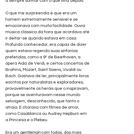
a sempre sonhar com o que viria depois.
O que me surpreendia é que era um 
homem extremamente sensível e se 
emocionava com muita facilidade. Ouvia 
música clássica da hora que acordava até 
ir deitar-se quando estava em casa. 
Profundo conhecedor, era capaz de dizer 
quem estava regendo suas sinfonias 
preferidas, como a 9ª de Beethoven, a 
ópera Aida de Verdi, e certos concertos de 
Brahms, Mozart, Saint Saens, Vivaldi ou 
Bach. Gostava de ler, principalmente livros 
escritos por naturalistas e exploradores, 
provavelmente os heróis que o inspiravam, 
porque se aventuravam nesse mundo 
selvagem, desconhecido, que tanto o 
atraia. E chorava com filmes de amor, 
como Casablanca ou Audrey Hepburn em 
a Princesa e o Plebeu.
Era um 
gentleman
 com todos, dos mais 