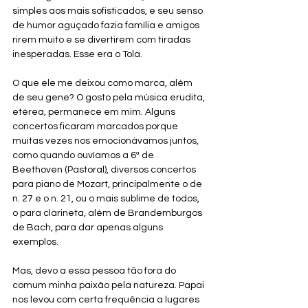
simples aos mais sofisticados, e seu senso 
de humor aguçado fazia família e amigos 
rirem muito e se divertirem com tiradas 
inesperadas. Esse era o Tola.
O que ele me deixou como marca, além 
de seu gene? O gosto pela música erudita, 
etérea, permanece em mim. Alguns 
concertos ficaram marcados porque 
muitas vezes nos emocionávamos juntos, 
como quando ouvíamos a 6ª de 
Beethoven (Pastoral), diversos concertos 
para piano de Mozart, principalmente o de 
n. 27 e o n. 21, ou o mais sublime de todos, 
o para clarineta, além de Brandemburgos 
de Bach, para dar apenas alguns 
exemplos.
Mas, devo a essa pessoa tão fora do 
comum minha paixão pela natureza. Papai 
nos levou com certa frequência a lugares 