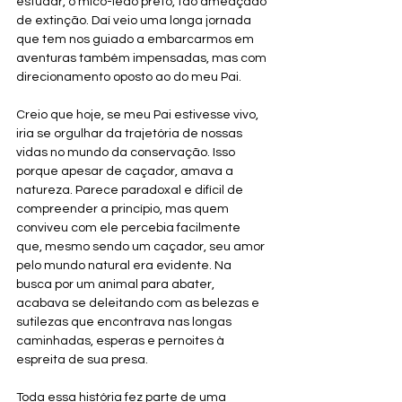
estudar, o mico-leão preto, tão ameaçado 
de extinção. Daí veio uma longa jornada 
que tem nos guiado a embarcarmos em 
aventuras também impensadas, mas com 
direcionamento oposto ao do meu Pai. 
Creio que hoje, se meu Pai estivesse vivo, 
iria se orgulhar da trajetória de nossas 
vidas no mundo da conservação. Isso 
porque apesar de caçador, amava a 
natureza. Parece paradoxal e difícil de 
compreender a princípio, mas quem 
conviveu com ele percebia facilmente 
que, mesmo sendo um caçador, seu amor 
pelo mundo natural era evidente. Na 
busca por um animal para abater, 
acabava se deleitando com as belezas e 
sutilezas que encontrava nas longas 
caminhadas, esperas e pernoites à 
espreita de sua presa.
Toda essa história fez parte de uma 