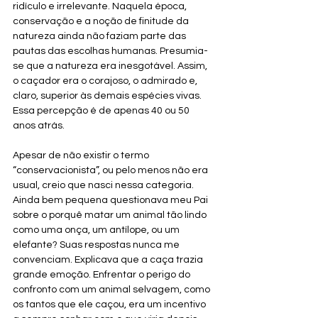
ridículo e irrelevante.
 Naquela época, 
conservação e a noção de finitude da 
natureza ainda não faziam parte das 
pautas das escolhas humanas. Presumia-
se que a natureza era inesgotável. Assim, 
o caçador era o corajoso, o admirado e, 
claro, superior às demais espécies vivas. 
Essa percepção é de apenas 40 ou 50 
anos atrás.
Apesar de não existir o termo 
“conservacionista”, ou pelo menos não era 
usual, creio que nasci nessa categoria. 
Ainda bem pequena questionava meu Pai 
sobre o porquê matar um animal tão lindo 
como uma onça, um antílope, ou um 
elefante? Suas respostas nunca me 
convenciam. Explicava que a caça trazia 
grande emoção. Enfrentar o perigo do 
confronto com um animal selvagem, como 
os tantos que ele caçou, era um incentivo 