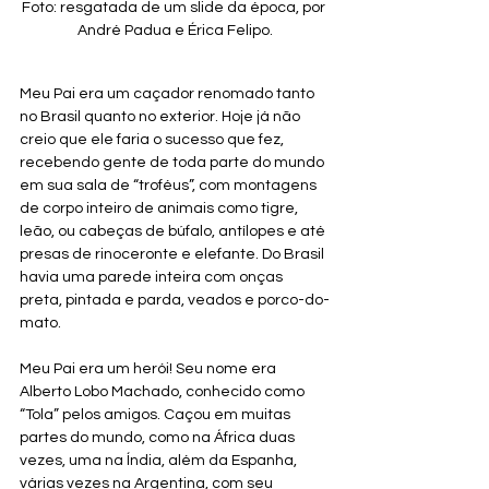
Foto: resgatada de um slide da época, por 
André Padua e Érica Felipo.
Meu Pai era um caçador renomado tanto 
no Brasil quanto no exterior. Hoje já não 
creio que ele faria o sucesso que fez, 
recebendo gente de toda parte do mundo 
em sua sala de “troféus”, com montagens 
de corpo inteiro de animais como tigre, 
leão, ou cabeças de búfalo, antílopes e até 
presas de rinoceronte e elefante. Do Brasil 
havia uma parede inteira com onças 
preta, pintada e parda, veados e porco-do-
mato.
Meu Pai era um herói! Seu nome era 
Alberto Lobo Machado, conhecido como 
“Tola” pelos amigos. Caçou em muitas 
partes do mundo, como na África duas 
vezes, uma na Índia, além da Espanha, 
várias vezes na Argentina, com seu 