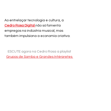
Ao entrelaçar tecnologia e cultura, a 
Cedro Rosa Digital 
não só fomenta 
empregos na indústria musical, mas 
também impulsiona a economia criativa. 
ESCUTE agora na Cedro Rosa a playlist 
Grupos de Samba e Grandes Intérpretes 
Artistas independentes encontram 
oportunidades para prosperar, injetando 
vitalidade nas comunidades locais e 
contribuindo para o crescimento 
econômico.
https://www.youtube.com/watch?
v=5qCyntF0UZc&list=PLX-