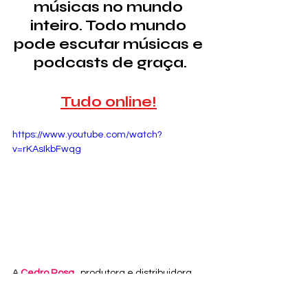
músicas no mundo 
inteiro. Todo mundo 
pode escutar músicas e 
podcasts de graça.
Tudo online!
https://www.youtube.com/watch?
v=rKAsIkbFwqg
A 
Cedro Rosa
 , produtora e distribuidora 
de conteúdos, com sedes no Rio de 
Janeiro, New York e Tokyo criou uma 