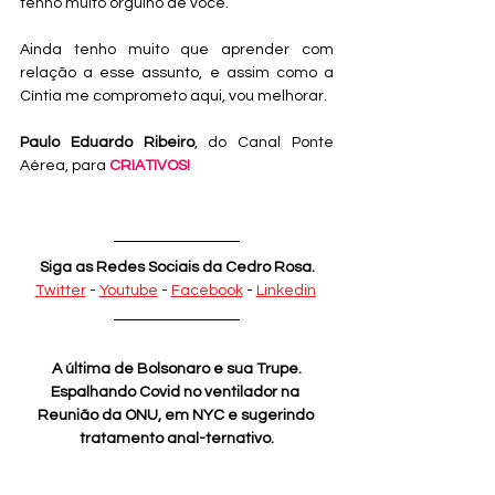
tenho muito orgulho de você.
Ainda tenho muito que aprender com 
relação a esse assunto, e assim como a 
Cíntia me comprometo aqui, vou melhorar.
Paulo Eduardo Ribeiro
, do Canal Ponte 
Aérea, para 
CRIATIVOS!
Siga as Redes Sociais da Cedro Rosa.
Twitter
 - 
Youtube
 - 
Facebook
 - 
Linkedin
A última de Bolsonaro e sua Trupe.
Espalhando Covid no ventilador na 
Reunião da ONU, em NYC e sugerindo 
tratamento anal-ternativo.