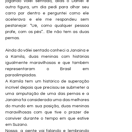
jogando vôlei sentado, aliás o Daniel é 
outra figura, um dia pedi para olhar seu 
carro por dentro e perguntei como ele 
acelerava e ele me respondeu sem 
pestanejar: “Ué, como qualquer pessoa 
profe, com os pés”... Ele não tem as duas 
pernas.
Ainda do vôlei sentado conheci a Janaina e 
a Kamila, duas meninas com histórias 
igualmente maravilhosas e que também 
representaram o Brasil em 
paraolimpíadas.
A Kamila tem um histórico de superação 
incrível depois que precisou se submeter a 
uma amputação de uma das pernas e a 
Janaína foi considerada uma das melhores 
do mundo em sua posição, duas meninas 
maravilhosas com que tive o prazer de 
conviver durante o tempo em que estive 
em Suzano.
Nossa, a gente vai falando e lembrando 