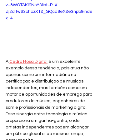
v=8WOTAKl9NsA&list=PLX-
Zj2dItwS3phozXT8_GQcd9eX8e3npb&inde
x=4
A 
Cedro Rosa Digital
 é um excelente 
exemplo dessa tendência, pois atua não 
apenas como um intermediário na 
certificação e distribuição de músicas 
independentes, mas também como um 
motor de oportunidades de emprego para 
produtores de música, engenheiros de 
som e profissionais de marketing digital. 
Essa sinergia entre tecnologia e música 
proporciona um ganha-ganha, onde 
artistas independentes podem alcançar 
um público global e, ao mesmo tempo, 