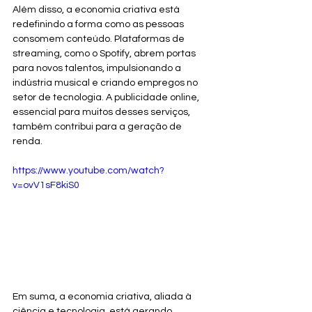
Além disso, a economia criativa está 
redefinindo a forma como as pessoas 
consomem conteúdo. Plataformas de 
streaming, como o Spotify, abrem portas 
para novos talentos, impulsionando a 
indústria musical e criando empregos no 
setor de tecnologia. A publicidade online, 
essencial para muitos desses serviços, 
também contribui para a geração de 
renda.
https://www.youtube.com/watch?
v=ovV1sF8kiS0
Em suma, a economia criativa, aliada à 
ciência e tecnologia, está gerando 