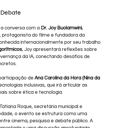
o Debate
 a conversa com a 
Dr. Joy Buolamwini
, 
 protagonista do filme e fundadora da 
onhecida internacionalmente por seu trabalho 
gorítmicos
, Joy apresentará reflexões sobre 
overnança da IA, conectando desafios de 
ncretos.
participação de 
Ana Carolina da Hora (Nina da 
ecnologias inclusivas, que irá articular as 
nais sobre ética e tecnologia.
Tatiana Roque, secretária municipal e 
edade, o evento se estrutura como uma 
ntre cinema, pesquisa e debate público. A 
comentada e uma discussão aprofundada, 