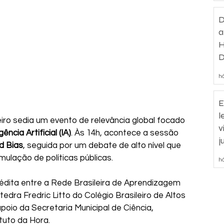
D
a
H
D
d
há
E
l
eiro sedia um evento de relevância global focado 
v
gência Artificial (IA)
. Às 14h, acontece a sessão 
j
d Bias
, seguida por um debate de alto nível que 
mulação de políticas públicas.
há
édita entre a Rede Brasileira de Aprendizagem 
edra Fredric Litto do Colégio Brasileiro de Altos 
io da Secretaria Municipal de Ciência, 
tuto da Hora.