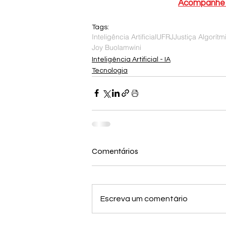
Acompanhe a
Tags:
Inteligência Artificial
UFRJ
Justiça Algorítm
Joy Buolamwini
Inteligência Artificial - IA
Tecnologia
Comentários
Escreva um comentário