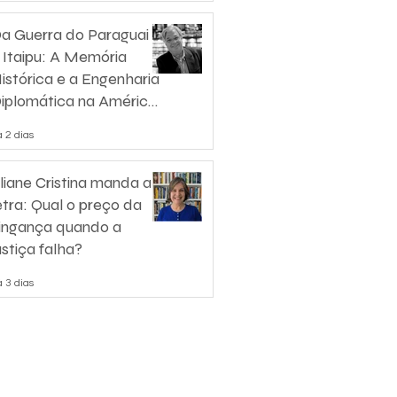
a Guerra do Paraguai
 Itaipu: A Memória
istórica e a Engenharia
iplomática na América
o Sul
 2 dias
liane Cristina manda a
etra: Qual o preço da
ingança quando a
ustiça falha?
 3 dias