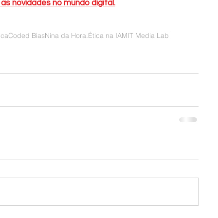
s novidades no mundo digital.
ica
Coded Bias
Nina da Hora.
Ética na IA
MIT Media Lab