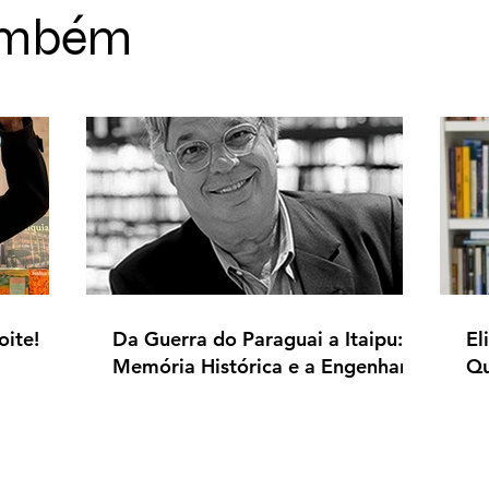
também
oite!
Da Guerra do Paraguai a Itaipu: A
El
Memória Histórica e a Engenharia
Qu
Diplomática na América do Sul
a 
ra.