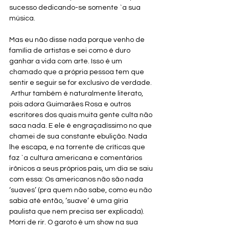
sucesso dedicando-se somente `a sua 
música. 
Mas eu não disse nada porque venho de 
família de artistas e sei como é duro 
ganhar a vida com arte. Isso é um 
chamado que a própria pessoa tem que 
sentir e seguir se for exclusivo de verdade. 
 Arthur também é naturalmente literato, 
pois adora Guimarāes Rosa e outros 
escritores dos quais muita gente culta não 
saca nada. E ele é engraçadíssimo no que 
chamei de sua constante ebulição. Nada 
lhe escapa, e na torrente de críticas que 
faz `a cultura americana e comentários 
irônicos a seus próprios pais, um dia se saiu 
com essa: Os americanos não são nada 
‘suaves’ (pra quem não sabe, como eu não 
sabia até então, ‘suave’ é uma gíria 
paulista que nem precisa ser explicada). 
Morri de rir. O garoto é um show na sua 