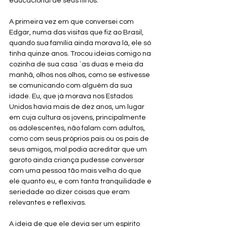
educacional de seus filhos.
A primeira vez em que conversei com 
Edgar, numa das visitas que fiz ao Brasil, 
quando sua família ainda morava lá, ele só 
tinha quinze anos. Trocou ideias comigo na 
cozinha de sua casa `as duas e meia da 
manhã, olhos nos olhos, como se estivesse 
se comunicando com alguém da sua 
idade. Eu, que já morava nos Estados 
Unidos havia mais de dez anos, um lugar 
em cuja cultura os jovens, principalmente 
os adolescentes, não falam com adultos, 
como com seus próprios pais ou os pais de 
seus amigos, mal podia acreditar que um 
garoto ainda criança pudesse conversar 
com uma pessoa tão mais velha do que 
ele quanto eu, e com tanta tranquilidade e 
seriedade ao dizer coisas que eram 
relevantes e reflexivas. 
A ideia de que ele devia ser um espírito 