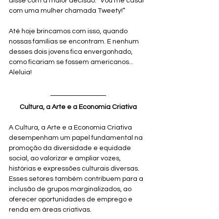
disse com a maior decisão: “Vou me casar 
com uma mulher chamada Tweety!”
Até hoje brincamos com isso, quando 
nossas famílias se encontram. E nenhum 
desses dois jovens fica envergonhado, 
como ficariam se fossem americanos... 
Aleluia!
Cultura, a Arte e a Economia Criativa
A Cultura, a Arte e a Economia Criativa 
desempenham um papel fundamental na 
promoção da diversidade e equidade 
social, ao valorizar e ampliar vozes, 
histórias e expressões culturais diversas. 
Esses setores também contribuem para a 
inclusão de grupos marginalizados, ao 
oferecer oportunidades de emprego e 
renda em áreas criativas.