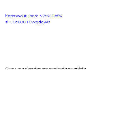
https://youtu.be/c-V7tK2Gafs?
si=JOc6OGTCvxgdg9At
Com uma abordagem centrada no artista 
e na qualidade de suas produções, a 
Cedro Rosa Digital
 está revolucionando a 
forma como os músicos independentes 
são percebidos e remunerados, 
promovendo assim a diversidade, a 
equidade e a sustentabilidade no cenário 
musical internacional.
Literatura