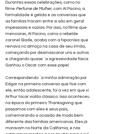
Durantes essas celebrações, como no 
filme 
Perfume de Mulher
, com Al Pacino, a 
formalidade é gélida e as conversas que 
as famílias trocam entre si são em geral 
impessoais e vazias. Por isso, no filme que 
mencionei, Al Pacino, como o rebelde 
coronel Slade, acaba com a hipocrisia que 
reinava no almoço na casa de seu irmão, 
começando por desmascarar uns e outros 
e chegando quase `a agressividade física. 
Ganhou o Oscar com esse papel.
Correspondendo `a minha admiração por 
Edgar na primeira conversa que tive com 
ele, então adolescente, foi a vez em que vi 
Arthur tocar violão clássico. Isso aconteceu 
na época do primeiro Thanksgiving que 
passamos com eles e seus pais, 
comemorando a ocasião de modo bem 
diferente das famílias americanas. Eles já 
moravam no Norte da California, e nós 