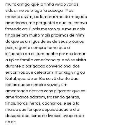
muito antigo, que já tinha vivido várias 
vidas, me veio logo `a cabeça.  Mas 
mesmo assim, ao lembrar-me da moçada 
americana, me perguntei o que eu estava 
fazendo aqui, pois mesmo que meus dois 
filhos sejam muito mais próximos de mim 
do que os amigos deles de seus próprios 
pais, a gente sempre teme que a 
influencia da cultura acabe por nos tornar 
a típica família americana que só se visita 
durante a obrigação convencional dos 
encontros que celebram Thanksgiving ou 
Natal, quando então se vê diante das 
casas quase sempre vazias, um 
amontoado desses vans gigantes que os 
americanos adoram, trazendo genros, 
filhos, noras, netos, cachorros, e seja lá 
mais o que for que depois daquele dia 
desaparece como se tivesse evaporado 
no ar. 