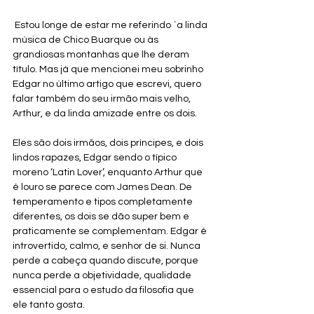
Estou longe de estar me referindo `a linda 
música de Chico Buarque ou às 
grandiosas montanhas que lhe deram 
título. Mas já que mencionei meu sobrinho 
Edgar no último artigo que escrevi, quero 
falar também do seu irmão mais velho, 
Arthur, e da linda amizade entre os dois. 
Eles são dois irmãos, dois príncipes, e dois 
lindos rapazes, Edgar sendo o típico 
moreno ‘Latin Lover’, enquanto Arthur que 
é louro se parece com James Dean. De 
temperamento e tipos completamente 
diferentes, os dois se dão super bem e 
praticamente se complementam. Edgar é 
introvertido, calmo, e senhor de si. Nunca 
perde a cabeça quando discute, porque 
nunca perde a objetividade, qualidade 
essencial para o estudo da filosofia que 
ele tanto gosta.