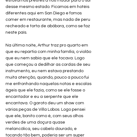
estávamos prestes a nos mudar para o sul 
desse mesmo estado. Ficamos em hotéis 
diferentes aqui em San Diego e fomos 
comer em restaurante, mas nada de peru 
recheado e torta de abóbora, como se faz 
neste país. 
Na última noite, Arthur traz pro quarto em 
que eu repartia com minha família, o violão 
que eu nem sabia que ele tocava. Logo 
que começou a dedilhar as cordas de seu 
instrumento, eu nem estava prestando 
muita atenção, quando, pouco a pouco fui 
me enfronhando naquelas notas e escalas 
ágeis que ele fazia, como se ele fosse o 
encantador e eu a serpente que ele 
encantava. O garoto deu um show com 
várias peças de Villa Lobos. Logo pensei 
que ele, bonito como é, com seus olhos 
verdes de uma doçura quase 
melancólica, seu cabelo dourado, e 
tocando tão bem, poderia ser um super 