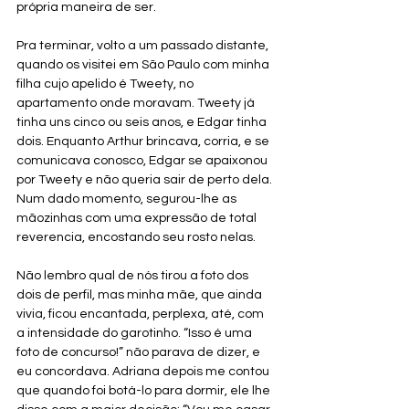
própria maneira de ser.
Pra terminar, volto a um passado distante, 
quando os visitei em São Paulo com minha 
filha cujo apelido é Tweety, no 
apartamento onde moravam. Tweety já 
tinha uns cinco ou seis anos, e Edgar tinha 
dois. Enquanto Arthur brincava, corria, e se 
comunicava conosco, Edgar se apaixonou 
por Tweety e não queria sair de perto dela. 
Num dado momento, segurou-lhe as 
mãozinhas com uma expressão de total 
reverencia, encostando seu rosto nelas. 
Não lembro qual de nós tirou a foto dos 
dois de perfil, mas minha mãe, que ainda 
vivia, ficou encantada, perplexa, até, com 
a intensidade do garotinho. “Isso é uma 
foto de concurso!” não parava de dizer, e 
eu concordava. Adriana depois me contou 
que quando foi botá-lo para dormir, ele lhe 