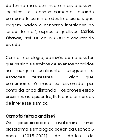
de forma mais contínuo e mais acessível 
logística e economicamente quando 
comparado com métodos tradicionais, que 
exigem navios e sensores instalados no 
fundo do mar”, explica o geofísico 
Carlos 
Chaves
, Prof. Dr. do IAG-USP e coautor do 
estudo. 
Com a tecnologia, ao invés de necessitar 
que os sinais sísmicos de eventos ocorridos 
na margem continental cheguem a 
estações terrestres - algo que 
comumente é fraco ou distorcido, por 
conta da longa distância – os drones estão 
próximos ao epicentro, flutuando em áreas 
de interesse sísmico.  
Como foi feita a análise? 
Os pesquisadores avaliaram uma 
plataforma sismológica oceânica usando 6 
anos (2015-2021) de dados de 