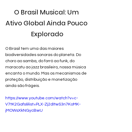
O Brasil Musical: Um 
Ativo Global Ainda Pouco 
Explorado
O Brasil tem uma das maiores 
biodiversidades sonoras do planeta. Do 
choro ao samba, do forró ao funk, do 
maracatu ao jazz brasileiro, nossa música 
encanta o mundo. Mas os mecanismos de 
proteção, distribuição e monetização 
ainda são frágeis. 
https://www.youtube.com/watch?v=c-
V7tK2Gafs&list=PLX-Zj2dItwS3n7KoMK-
jMOWsXkNGycBwU