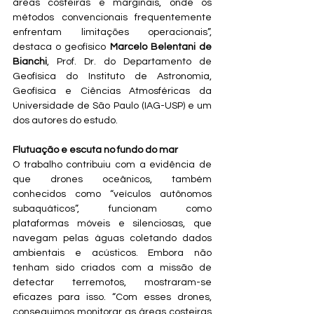
áreas costeiras e marginais, onde os 
métodos convencionais frequentemente 
enfrentam limitações operacionais”, 
destaca o geofísico 
Marcelo Belentani de 
Bianchi
, Prof. Dr. do Departamento de 
Geofísica do Instituto de Astronomia, 
Geofísica e Ciências Atmosféricas da 
Universidade de São Paulo (IAG-USP) e um 
dos autores do estudo. 
Flutuação e escuta no fundo do mar
O trabalho contribuiu com a evidência de 
que drones oceânicos, também 
conhecidos como “veículos autônomos 
subaquáticos”, funcionam como 
plataformas móveis e silenciosas, que 
navegam pelas águas coletando dados 
ambientais e acústicos. Embora não 
tenham sido criados com a missão de 
detectar terremotos, mostraram-se 
eficazes para isso. “Com esses drones, 
conseguimos monitorar as áreas costeiras 