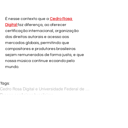
É nesse contexto que a 
Cedro Rosa 
Digital
faz diferença, ao oferecer 
certificação internacional, organização 
dos direitos autorais e acesso aos 
mercados globais, permitindo que 
compositores e produtores brasileiros 
sejam remunerados de forma justa, e que 
nossa música continue ecoando pelo 
mundo.
Tags:
Cedro Rosa Digital e Universidade Federal de Campina Grande
Drones oceânicos brasileiros
Ciência