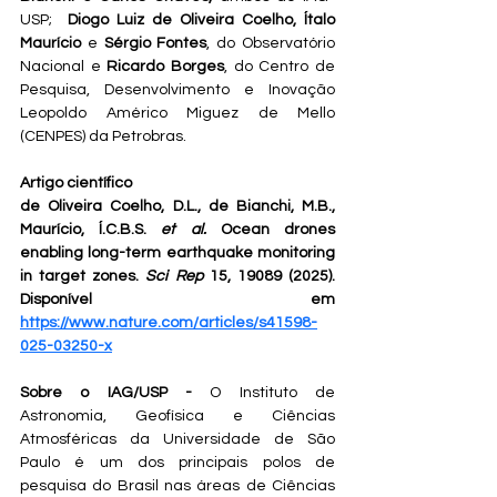
USP;  
Diogo Luiz de Oliveira Coelho, Ítalo 
Maurício
 e 
Sérgio Fontes
, do Observatório 
Nacional e 
Ricardo Borges
, do Centro de 
Pesquisa, Desenvolvimento e Inovação 
Leopoldo Américo Miguez de Mello 
(CENPES) da Petrobras.  
Artigo científico 
de Oliveira Coelho, D.L., de Bianchi, M.B., 
Maurício, Í.C.B.S. 
et al.
 Ocean drones 
enabling long-term earthquake monitoring 
in target zones. 
Sci Rep
 15, 19089 (2025). 
Disponível em 
https://www.nature.com/articles/s41598-
025-03250-x
Sobre o IAG/USP - 
O Instituto de 
Astronomia, Geofísica e Ciências 
Atmosféricas da Universidade de São 
Paulo é um dos principais polos de 
pesquisa do Brasil nas áreas de Ciências 