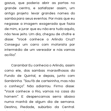
gazua, que poderia abrir as portas no 
grande centro, e satisfazer assim, um 
antigo projeto: levar grandes nomes do 
samba para seus eventos. Por mais que eu 
negasse a imagem exagerada que fazia 
de mim, e jurar que eu não era tudo aquilo, 
não teve jeito. Um dia, chegou de chofre e 
disse: “Você conhece o Arlindo Cruz? 
Consegui um carro com motorista por 
intermédio de um vereador e nós vamos 
ao Rio”.
       Caramba! Eu conhecia o Arlindo, assim 
como ele, dos sambas maravilhosos do 
Fundo de Quintal, e depois, junto com 
Sombrinha. “Sou fã de carteirinha, mas não 
o conheço”. Não adiantou. Firmo disse: 
“Você conhece o Rio, vamos na casa do 
homem”. E despencamos serra abaixo 
numa manhã de algum dia de semana. 
Destino, Piedade, subúrbio da Central. 