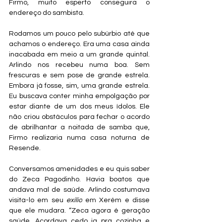
Firmo, muito esperto conseguira o 
endereço do sambista. 
Rodamos um pouco pelo subúrbio até que 
achamos o endereço. Era uma casa ainda 
inacabada em meio a um grande quintal. 
Arlindo nos recebeu numa boa. Sem 
frescuras e sem pose de grande estrela. 
Embora já fosse, sim, uma grande estrela. 
Eu buscava conter minha empolgação por 
estar diante de um dos meus ídolos. Ele 
não criou obstáculos para fechar o acordo 
de abrilhantar a noitada de samba que, 
Firmo realizaria numa casa noturna de 
Resende.
Conversamos amenidades e eu quis saber 
do Zeca Pagodinho. Havia boatos que 
andava mal de saúde. Arlindo costumava 
visita-lo em seu 
exílio
 em Xerém e disse 
que ele mudara. “Zeca agora é geração 
saúde. Acordava cedo ia pra cozinha e 