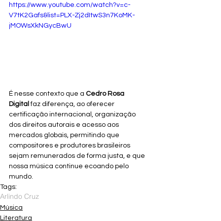
https://www.youtube.com/watch?v=c-
V7tK2Gafs&list=PLX-Zj2dItwS3n7KoMK-
jMOWsXkNGycBwU
É nesse contexto que a 
Cedro Rosa 
Digital
 faz diferença, ao oferecer 
certificação internacional, organização 
dos direitos autorais e acesso aos 
mercados globais, permitindo que 
compositores e produtores brasileiros 
sejam remunerados de forma justa, e que 
nossa música continue ecoando pelo 
mundo.
Tags:
Arlindo Cruz
Música
Literatura