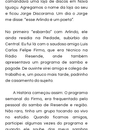
comandava uma loja de discos em Nova 
Iguaçu. Agregamos o nome da loja ao seu 
e ficou Jorge Discorama. Um dia o Jorge 
me disse: “esse Arlindo é um poeta”.
No primeiro “esbarrão” com Arlindo, ele 
ainda residia na Piedade, subúrbio da 
Central. Eu fui lá com o saudoso amigo Luís 
Carlos Felipe Firmo, que era técnico na 
Rádio Resende, onde também 
apresentava um programa de samba e 
pagode. De ouvinte virei amigo e colega de 
trabalho e, um pouco mais tarde, padrinho 
de casamento do sujeito.      
       A História começou assim: O programa 
semanal do Firmo, era frequentado pelo 
pessoal do samba de Resende e região. 
Não raro, tinha um grupo tocando ao vivo 
no estúdio. Quando ficamos amigos, 
participei algumas vezes do programa e 
quando ele soube dos meus sambas 