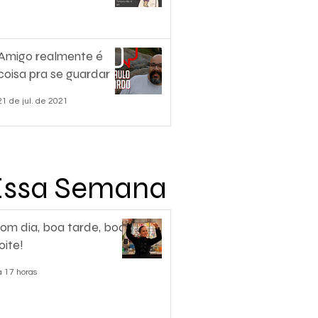
Amigo realmente é
coisa pra se guardar
21 de jul. de 2021
Essa Semana
om dia, boa tarde, boa
oite!
á 17 horas