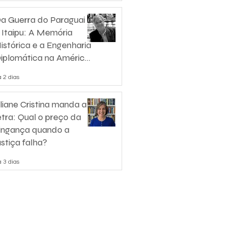
a Guerra do Paraguai
 Itaipu: A Memória
istórica e a Engenharia
iplomática na América
o Sul
 2 dias
liane Cristina manda a
etra: Qual o preço da
ingança quando a
ustiça falha?
 3 dias