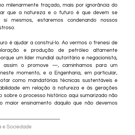
ho milenarmente traçado, mais por ignorância do 
rar que a natureza e o futuro é que devem se 
 si mesmos, estaremos condenando nossos 
stroso.
ro é ajudar a construí-lo. Ao vermos o frenesi de 
loração e produção de petróleo altamente 
rque um líder mundial autoritário e negacionista, 
, assim o promove —, caminhamos para um 
 neste momento, e a Engenharia, em particular, 
otar como mandatórias técnicas sustentáveis e 
abilidade em relação à natureza e às gerações 
o sobre o processo histórico aqui sumarizado não 
 o maior ensinamento daquilo que não devemos 
ra e Sociedade