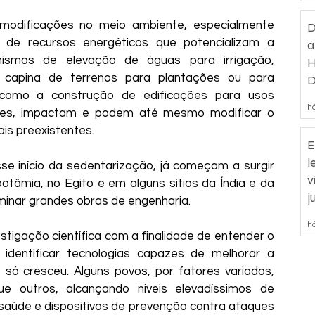
modificações no meio ambiente, especialmente 
D
 de recursos energéticos que potencializam a 
a
nismos de elevação de águas para irrigação, 
H
capina de terrenos para plantações ou para 
D
como a construção de edificações para usos 
d
há
itares, impactam e podem até mesmo modificar o 
ais preexistentes.
E
l
se início da sedentarização, já começam a surgir 
v
âmia, no Egito e em alguns sítios da Índia e da 
j
inar grandes obras de engenharia.
há
stigação científica com a finalidade de entender o 
identificar tecnologias capazes de melhorar a 
só cresceu. Alguns povos, por fatores variados, 
e outros, alcançando níveis elevadíssimos de 
saúde e dispositivos de prevenção contra ataques 