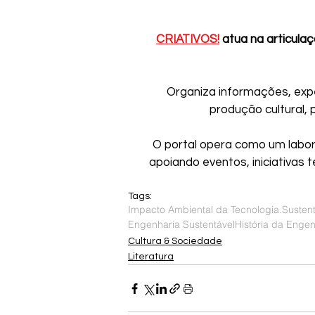
CRIATIVOS!
 atua na articulaç
 Organiza informações, exp
produção cultural, 
 O portal opera como um laborat
apoiando eventos, iniciativas t
Tags:
Impacto Ambiental da Tecnologia.
Sustent
Engenharia Sustentável
História da Engen
Cultura & Sociedade
Literatura