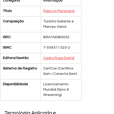
Categoria
Informação
Título
Papo no Maracanã
Composição
Tuninho Galante e 
Marceu Vieira
ISRC
BRA1N0900032
ISWC
T-039.511.023-2
Editora/Gestão
Cedro Rosa Digital
Sistema de Registro
CertCon (Certifica 
Som / Conecta Som)
Disponibilidade
Licenciamento 
Mundial (Sync & 
Streaming)
Tecnologia Aplicada e 