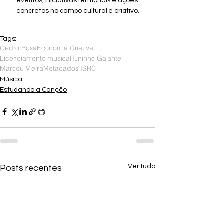
eventos, iniciativas territoriais e ações 
concretas no campo cultural e criativo.
Tags:
Cedro Rosa
Economia Criativa.
Licenciamento musical
Tuninho Galante
Marceu Vieira
Metadados ISRC
Música
Estudando a Canção
Ver tudo
Posts recentes