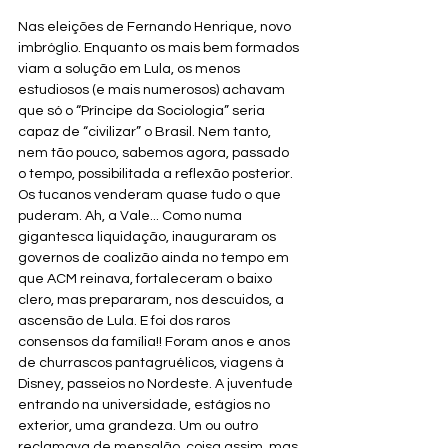
Nas eleições de Fernando Henrique, novo 
imbróglio. Enquanto os mais bem formados 
viam a solução em Lula, os menos 
estudiosos (e mais numerosos) achavam 
que só o “Príncipe da Sociologia” seria 
capaz de “civilizar” o Brasil. Nem tanto, 
nem tão pouco, sabemos agora, passado 
o tempo, possibilitada a reflexão posterior. 
Os tucanos venderam quase tudo o que 
puderam. Ah, a Vale... Como numa 
gigantesca liquidação, inauguraram os 
governos de coalizão ainda no tempo em 
que ACM reinava, fortaleceram o baixo 
clero, mas prepararam, nos descuidos, a 
ascensão de Lula. E foi dos raros 
consensos da família!! Foram anos e anos 
de churrascos pantagruélicos, viagens à 
Disney, passeios no Nordeste. A juventude 
entrando na universidade, estágios no 
exterior, uma grandeza. Um ou outro 
reclamava de mensalão, coisa assim, mas 