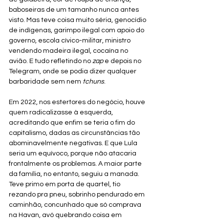
baboseiras de um tamanho nunca antes 
visto. Mas teve coisa muito séria, genocídio 
de indígenas, garimpo ilegal com apoio do 
governo, escola cívico-militar, ministro 
vendendo madeira ilegal, cocaína no 
avião. E tudo refletindo no 
zap
 e depois no 
Telegram, onde se podia dizer qualquer 
barbaridade sem nem 
tchuns
.
Em 2022, nos estertores do negócio, houve 
quem radicalizasse à esquerda, 
acreditando que enfim se teria o fim do 
capitalismo, dadas as circunstâncias tão 
abominavelmente negativas. E que Lula 
seria um equívoco, porque não atacaria 
frontalmente os problemas. A maior parte 
da família, no entanto, seguiu a manada. 
Teve primo em porta de quartel, tio 
rezando pra pneu, sobrinho pendurado em 
caminhão, concunhado que só comprava 
na Havan, avó quebrando coisa em 