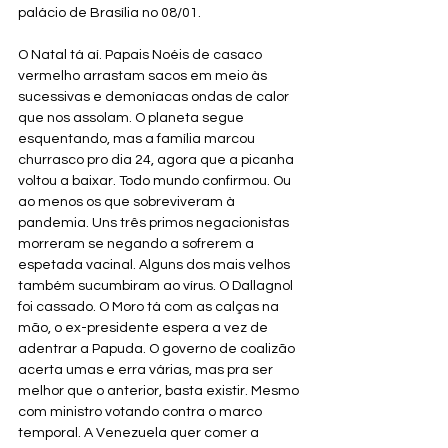
palácio de Brasília no 08/01.
O Natal tá aí. Papais Noéis de casaco 
vermelho arrastam sacos em meio às 
sucessivas e demoníacas ondas de calor 
que nos assolam. O planeta segue 
esquentando, mas a família marcou 
churrasco pro dia 24, agora que a picanha 
voltou a baixar. Todo mundo confirmou. Ou 
ao menos os que sobreviveram à 
pandemia. Uns três primos negacionistas 
morreram se negando a sofrerem a 
espetada vacinal. Alguns dos mais velhos 
também sucumbiram ao vírus. O Dallagnol 
foi cassado. O Moro tá com as calças na 
mão, o ex-presidente espera a vez de 
adentrar a Papuda. O governo de coalizão 
acerta umas e erra várias, mas pra ser 
melhor que o anterior, basta existir. Mesmo 
com ministro votando contra o marco 
temporal. A Venezuela quer comer a 