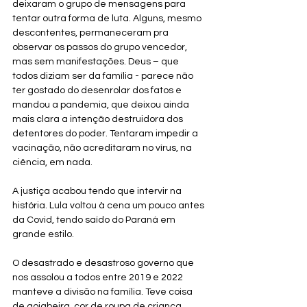
deixaram o grupo de mensagens para 
tentar outra forma de luta. Alguns, mesmo 
descontentes, permaneceram pra 
observar os passos do grupo vencedor, 
mas sem manifestações. Deus – que 
todos diziam ser da família - parece não 
ter gostado do desenrolar dos fatos e 
mandou a pandemia, que deixou ainda 
mais clara a intenção destruidora dos 
detentores do poder. Tentaram impedir a 
vacinação, não acreditaram no vírus, na 
ciência, em nada.
A justiça acabou tendo que intervir na 
história. Lula voltou à cena um pouco antes 
da Covid, tendo saído do Paraná em 
grande estilo.
O desastrado e desastroso governo que 
nos assolou a todos entre 2019 e 2022 
manteve a divisão na família. Teve coisa 
de goiabeira, cor de roupa de criança, 