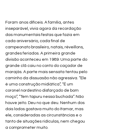
Foram anos difíceis. A família, antes 
inseparável, vivia agora da recordação 
das monumentais festas que fazia em 
cada aniversário, cada final de 
campeonato brasileiro, natais, réveillons, 
grandes feriados. A primeira grande 
divisão aconteceu em 1989. Uma parte do 
grande clã caiu no conto do caçador de 
marajás. A parte mais sensata tentou pelo 
caminho da dissuasão não agressiva. “Ele 
é uma construção midiática”, “É um 
coronel nordestino disfarçado de bom 
moço”, “Tem tapuru nessa buchada”. Não 
houve jeito. Deu no que deu. Nenhum dos 
dois lados gostava muito do Itamar, mas 
ele, consideradas as circunstâncias e o 
tanto de situações ridículas, nem chegou 
a comprometer muito.