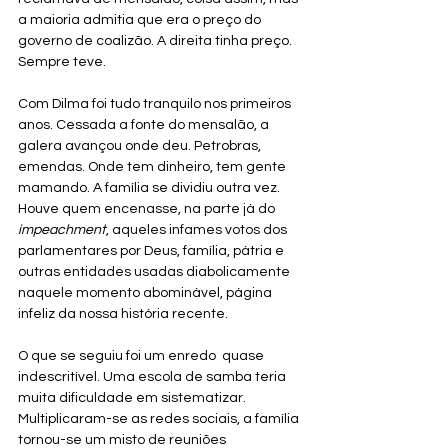
a maioria admitia que era o preço do 
governo de coalizão. A direita tinha preço. 
Sempre teve.
Com Dilma foi tudo tranquilo nos primeiros 
anos. Cessada a fonte do mensalão, a 
galera avançou onde deu. Petrobras, 
emendas. Onde tem dinheiro, tem gente 
mamando. A família se dividiu outra vez. 
Houve quem encenasse, na parte já do 
impeachment
, aqueles infames votos dos 
parlamentares por Deus, família, pátria e 
outras entidades usadas diabolicamente 
naquele momento abominável, página 
infeliz da nossa história recente.
O que se seguiu foi um enredo  quase 
indescritível. Uma escola de samba teria 
muita dificuldade em sistematizar. 
Multiplicaram-se as redes sociais, a família 
tornou-se um misto de reuniões 