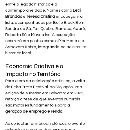
entre o legado histórico e a 
contemporaneidade. Nomes como 
Leci 
Brandão
 e 
Teresa Cristina
 encabeçam a 
lista, acompanhadas por Baile Black Bom, 
Sandra de Sá, Tati Quebra Barraco, Awurê, 
Roberta Sá e Marina Íris. A ocupação 
ocorrerá em pontos como o Píer Mauá e o 
Armazém Kobra, integrando-se ao circuito 
histórico local.
Economia Criativa e o 
Impacto no Território
Para além da celebração artística, a volta 
do Feira Preta Festival  ao Rio, após uma 
edição de sucesso em Salvador em 2025, 
reforça a tese de que eventos culturais 
são motores fundamentais para a 
geração de emprego e renda
. 
Ao conectar territórios históricos, o evento 
estimula o empreendedorismo negro 