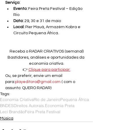
Serviço:
Evento:
 Feira Preta Festival – Edição 
Rio
Data:
 29, 30 e 31 de maio
Local:
 Píer Mauá, Armazém Kobra e 
Circuito Pequena África.
Receba o RADAR CRIATIVOS (semanal)
Bastidores, análises e oportunidades da 
economia criativa.
👉 
Clique para participar:
Ou, se preferir, envie um email 
para:
playeditora@gmail.com
 ( com o 
assunto: QUERO RADAR)
Tags:
Economia Criativa
Rio de Janeiro
Pequena África
BNDES
Direitos Autorais.
Economia Preta
Leci Brandão
Feira Preta Festival
Música