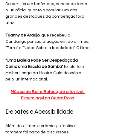
Daibert, foi um fenômeno, vencendo tanto 
o júri oficial quanto o popular. Um dos 
grandes destaques da competição foi a 
atriz
Tuanny de Araújo
, que recebeu o 
Candango por sua atuação em dois filmes: 
"Terra" e "Notas Sobre a Identidade". O filme
"Uma Baleia Pode Ser Despedaçada 
Como uma Escola de Samba"
 foi eleito o 
Melhor Longa da Mostra Caleidoscópio 
pelo júri internacional.
Música de Bar e Boteco, de alto nível. 
Escute aqui na Cedro Rosa.
Debates e Acessibilidade
Além dos filmes e prêmios, o festival 
também foi palco de discussões 