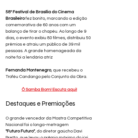
58º Festival de Brasília do Cinema 
Brasileiro
 fez bonito, marcando a edição 
comemorativa de 60 anos com um 
balanço de tirar o chapéu. Ao longo de 9 
dias, o evento exibiu 80 filmes, distribuiu 50 
prêmios e atraiu um público de 39 mil 
pessoas. A grande homenageada da 
noite foi a lendária atriz
Fernanda Montenegro
, que recebeu o 
Troféu Candango pelo Conjunto da Obra.
Ô Samba Bom! Escuta aqui!
Destaques e Premiações
O grande vencedor da Mostra Competitiva 
Nacional foi o longa-metragem
"Futuro Futuro"
, do diretor gaúcho Davi 
Pretto, que levou o prêmio máximo do júri 