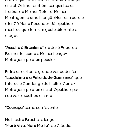
oficial. O filme também conquistou os 
troféus de Melhor Roteiro, Melhor 
Montagem e uma Menção Honrosa para o 
ator Zé Maria Pescador. Já o público 
mostrou que tem um gosto diferente e 
elegeu
"Assalto à Brasileira"
, de José Eduardo 
Belmonte, como o Melhor Longa-
Metragem pelo júri popular.
Entre os curtas, o grande vencedor foi
"Laudelina e a Felicidade Guerreira"
, que 
faturou o Candango de Melhor Curta-
Metragem pelo júri oficial. O público, por 
sua vez, escolheu o curta
"Couraça"
 como seu favorito.
Na Mostra Brasília, o longa
"Maré Viva, Maré Morta"
, de Cláudia 