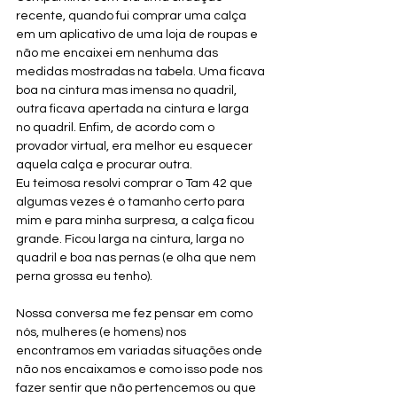
recente, quando fui comprar uma calça 
em um aplicativo de uma loja de roupas e 
não me encaixei em nenhuma das 
medidas mostradas na tabela. Uma ficava 
boa na cintura mas imensa no quadril, 
outra ficava apertada na cintura e larga 
no quadril. Enfim, de acordo com o 
provador virtual, era melhor eu esquecer 
aquela calça e procurar outra.
Eu teimosa resolvi comprar o Tam 42 que 
algumas vezes é o tamanho certo para 
mim e para minha surpresa, a calça ficou 
grande. Ficou larga na cintura, larga no 
quadril e boa nas pernas (e olha que nem 
perna grossa eu tenho).
Nossa conversa me fez pensar em como 
nós, mulheres (e homens) nos 
encontramos em variadas situações onde 
não nos encaixamos e como isso pode nos 
fazer sentir que não pertencemos ou que 