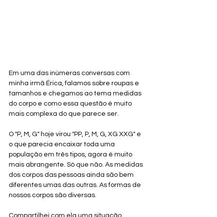
Em uma das inúmeras conversas com 
minha irmã Érica, falamos sobre roupas e 
tamanhos e chegamos ao tema medidas 
do corpo e como essa questão é muito 
mais complexa do que parece ser.
O "P, M, G" hoje virou "PP, P, M, G, XG XXG" e 
o que parecia encaixar toda uma 
população em três tipos, agora é muito 
mais abrangente. Só que não. As medidas 
dos corpos das pessoas ainda são bem 
diferentes umas das outras. As formas de 
nossos corpos são diversas.
Compartilhei com ela uma situação 