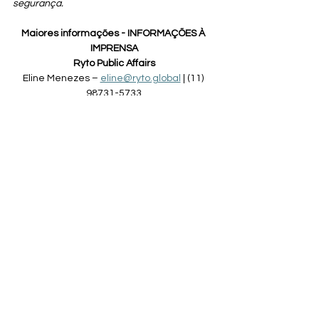
segurança.
Maiores informações - INFORMAÇÕES À 
IMPRENSA
Ryto Public Affairs
Eline Menezes – 
eline@ryto.global
 | (11) 
98731-5733
Janaina Finardi – 
janaina@ryto.global
 | (11) 
96349-3327
Escute essa playlist
 da Cedro Rosa Digital