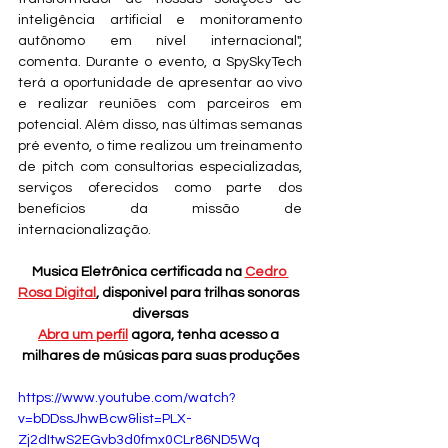
inteligência artificial e monitoramento 
autônomo em nível internacional", 
comenta. Durante o evento, a SpySkyTech 
terá a oportunidade de apresentar ao vivo 
e realizar reuniões com parceiros em 
potencial. Além disso, nas últimas semanas 
pré evento, o time realizou um treinamento 
de pitch com consultorias especializadas, 
serviços oferecidos como parte dos 
benefícios da missão de 
internacionalização.
Musica Eletrônica certificada na 
Cedro 
Rosa Digital
, disponivel para trilhas sonoras 
diversas
Abra um perfil
 agora, tenha acesso a 
milhares de músicas para suas produções
https://www.youtube.com/watch?
v=bDDssJhwBcw&list=PLX-
Zj2dItwS2EGvb3d0fmx0CLr86ND5Wq