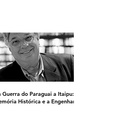
 Guerra do Paraguai a Itaipu: A
mória Histórica e a Engenharia
plomática na América do Sul