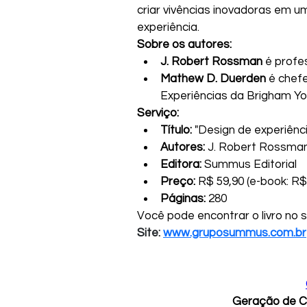
criar vivências inovadoras em 
experiência.
Sobre os autores:
J. Robert Rossman
 é profes
Mathew D. Duerden
 é chef
Experiências da Brigham You
Serviço:
Título:
 "Design de experiênc
Autores:
 J. Robert Rossma
Editora:
 Summus Editorial
Preço:
 R$ 59,90 (e-book: R$
Páginas:
 280
Você pode encontrar o livro no s
Site: 
www.gruposummus.com.br
Geração de C