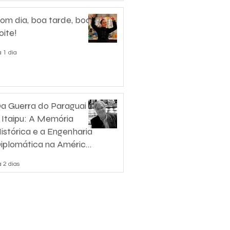
om dia, boa tarde, boa
oite!
 1 dia
a Guerra do Paraguai
 Itaipu: A Memória
istórica e a Engenharia
iplomática na América
o Sul
 2 dias