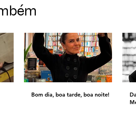
também
Bom dia, boa tarde, boa noite!
Da
Me
Di
ra.