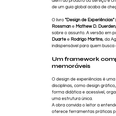
além do produto ou serviço e cr
de um guia global acaba de che
O livro 
"Design de Experiências"
Rossman
 e 
Mathew D. Duerden
sobre o assunto. A versão em po
Duarte
 e 
Rodrigo Martins
, da A
indispensável para quem busca 
Um framework comple
memoráveis
O design de experiências é uma
disciplinas, como design gráfico,
forma didática e acessível, or
uma estrutura única.
A obra convida o leitor a entend
oferece ferramentas práticas pa