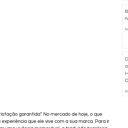
B
n
há
D
a
H
D
d
há
isfação garantida". No mercado de hoje, o que 
a experiência que ele vive com a sua marca. Para ir 