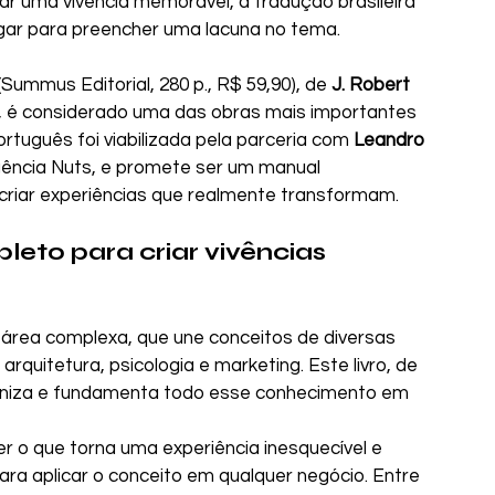
iar uma vivência memorável, a tradução brasileira 
gar para preencher uma lacuna no tema.
 (Summus Editorial, 280 p., R$ 59,90), de 
J. Robert 
, é considerado uma das obras mais importantes 
rtuguês foi viabilizada pela parceria com 
Leandro 
gência Nuts, e promete ser um manual 
criar experiências que realmente transformam.
to para criar vivências 
 área complexa, que une conceitos de diversas 
 arquitetura, psicologia e marketing. Este livro, de 
ganiza e fundamenta todo esse conhecimento em 
er o que torna uma experiência inesquecível e 
ra aplicar o conceito em qualquer negócio. Entre 