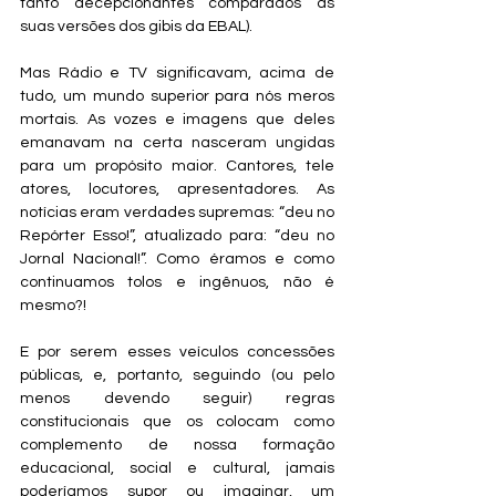
tanto decepcionantes comparados às 
suas versões dos gibis da EBAL). 
Mas Rádio e TV significavam, acima de 
tudo, um mundo superior para nós meros 
mortais. As vozes e imagens que deles 
emanavam na certa nasceram ungidas 
para um propósito maior. Cantores, tele 
atores, locutores, apresentadores. As 
notícias eram verdades supremas: “deu no 
Repórter Esso!”, atualizado para: “deu no 
Jornal Nacional!”. Como éramos e como 
continuamos tolos e ingênuos, não é 
mesmo?!
E por serem esses veículos concessões 
públicas, e, portanto, seguindo (ou pelo 
menos devendo seguir) regras 
constitucionais que os colocam como 
complemento de nossa formação 
educacional, social e cultural, jamais 
poderíamos supor ou imaginar, um 