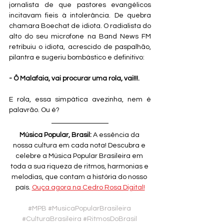
jornalista de que pastores evangélicos 
incitavam fieis à intolerância. De quebra 
chamara Boechat de idiota. O radialista do 
alto do seu microfone na Band News FM 
retribuiu o idiota, acrescido de paspalhão, 
pilantra e sugeriu bombástico e definitivo:  
- Ô Malafaia, vai procurar uma rola, vai!!!.
E rola, essa simpática avezinha, nem é 
palavrão. Ou é?
Música Popular, Brasil:
 A essência da 
nossa cultura em cada nota! Descubra e 
celebre a Música Popular Brasileira em 
toda a sua riqueza de ritmos, harmonias e 
melodias, que contam a história do nosso 
país. 
Ouça agora na Cedro Rosa Digital!
#MPB
#MusicaPopularBrasileira
#CulturaBrasileira
#RitmosDoBrasil