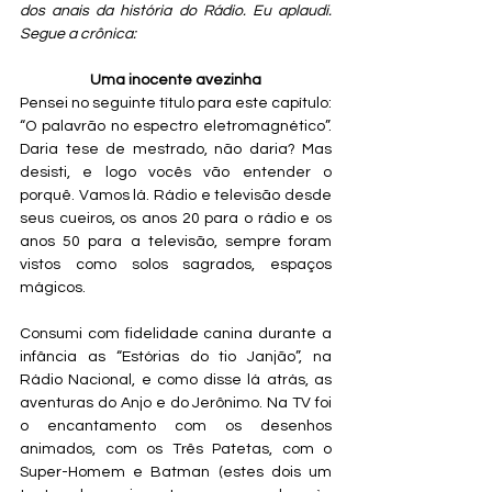
dos anais da história do Rádio. Eu aplaudi. 
Segue a crônica:    
Uma inocente avezinha
Pensei no seguinte título para este capítulo: 
“O palavrão no espectro eletromagnético”. 
Daria tese de mestrado, não daria? Mas 
desisti, e logo vocês vão entender o 
porquê. Vamos lá. Rádio e televisão desde 
seus cueiros, os anos 20 para o rádio e os 
anos 50 para a televisão, sempre foram 
vistos como solos sagrados, espaços 
mágicos. 
Consumi com fidelidade canina durante a 
infância as “Estórias do tio Janjão”, na 
Rádio Nacional, e como disse lá atrás, as 
aventuras do Anjo e do Jerônimo. Na TV foi 
o encantamento com os desenhos 
animados, com os Três Patetas, com o 
Super-Homem e Batman (estes dois um 