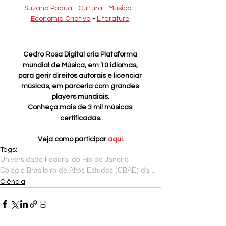
Suzana Padua
 - 
Cultura
 - 
Música
 - 
Economia Criativa
 - 
Literatura
Cedro Rosa Digital cria Plataforma 
mundial de Música, em 10 idiomas, 
para gerir direitos autorais e licenciar 
músicas, em parceria com grandes 
players mundiais.
Conheça mais de 3 mil músicas 
certificadas.
Veja como participar 
aqui.
Tags:
Universidade Federal do Rio de Janeiro
Colégio Brasileiro de Altos Estudos (CBAE) da UFRJ
Ciência