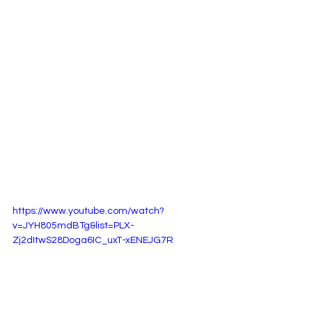
https://www.youtube.com/watch?
v=JYH805mdBTg&list=PLX-
Zj2dItwS28Doga6IC_uxT-xENEJG7R