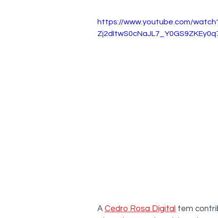
https://www.youtube.com/watch
Zj2dItwS0cNaJL7_Y0GS9ZKEy0q
A 
Cedro Rosa Digital
 tem contri