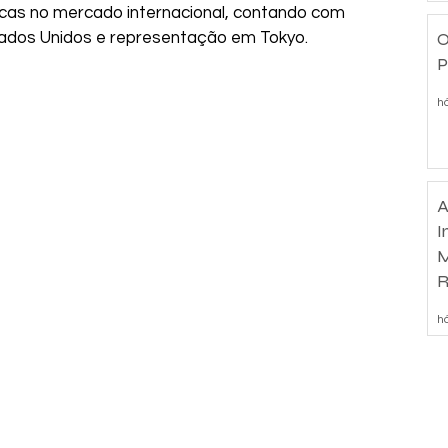
músicas no mercado internacional, contando com 
O
tados Unidos e representação em Tokyo. 
P
há
A
I
M
R
d
há