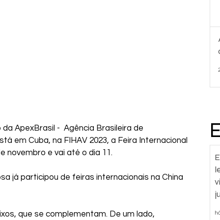
 da ApexBrasil -  Agência Brasileira de 
tá em Cuba, na FIHAV 2023, a Feira Internacional 
e novembro e vai até o dia 11.
E
l
 já participou de feiras internacionais na China 
v
j
h
eixos, que se complementam. De um lado, 