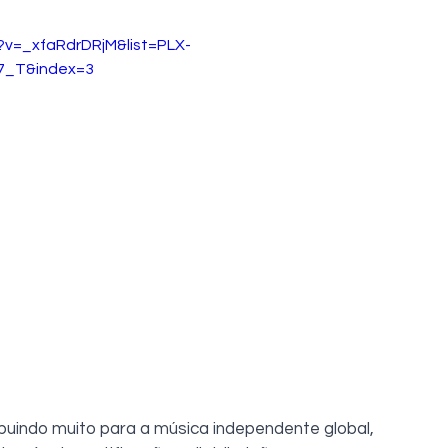
?v=_xfaRdrDRjM&list=PLX-
7_T&index=3
buindo muito para a música independente global, 