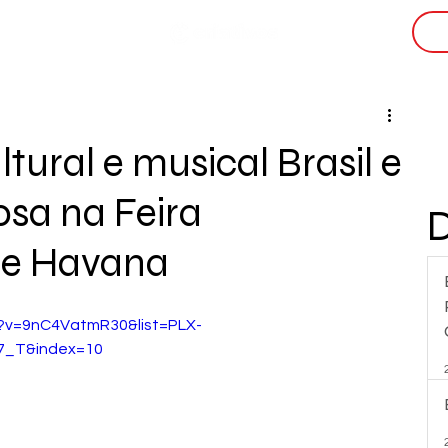
i
tural e musical Brasil e
sa na Feira
de Havana
?v=9nC4VatmR30&list=PLX-
7_T&index=10