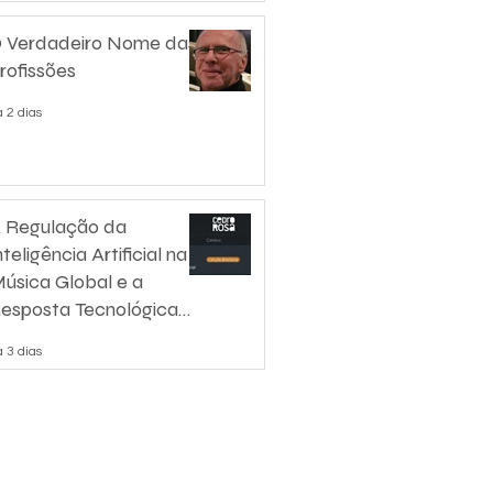
 Verdadeiro Nome das
rofissões
 2 dias
 Regulação da
nteligência Artificial na
úsica Global e a
esposta Tecnológica
e Certificação
 3 dias