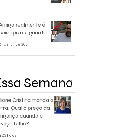
Amigo realmente é
coisa pra se guardar
21 de jul. de 2021
Essa Semana
liane Cristina manda a
etra: Qual o preço da
ingança quando a
ustiça falha?
á 23 horas