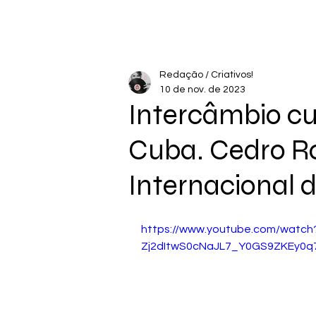
Redação / Criativos!
10 de nov. de 2023
Intercâmbio cul
Cuba. Cedro Ro
Internacional 
https://www.youtube.com/watch
Zj2dItwS0cNaJL7_Y0GS9ZKEy0q