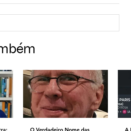
também
tra:
O Verdadeiro Nome das
A 