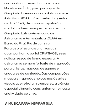
cinco estudantes embarcam rumo a 
Mumbai, na Índia, para participar da 
Olimpíada Internacional de Astronomia e 
Astrofísica (IOAA). Já em setembro, entre 
os dias 1º e 7, dez alunos disputarão 
medalhas bem mais perto de casa: na 
Olimpíada Latino-Americana de 
Astronomia e Astronáutica (OLAA), em 
Barra do Piraí, Rio de Janeiro.
Para os profissionais criativos que 
acompanham o portal CRIATIVOS!, essa 
notícia ressoa de forma especial. A 
astronomia sempre foi fonte de inspiração 
para artistas, músicos, designers e 
criadores de conteúdo. Das composições 
musicais inspiradas no cosmos às artes 
visuais que retratam o universo, a ciência 
espacial alimenta constantemente nossa 
criatividade coletiva.
🎵 
MÚSICA PARA INSPIRAR SUA 