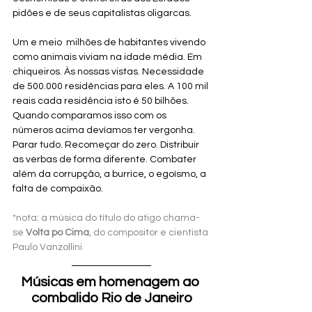
pidões e de seus capitalistas oligarcas.
Um e meio  milhões de habitantes vivendo 
como animais viviam na idade média. Em 
chiqueiros. Às nossas vistas. Necessidade 
de 500.000 residências para eles. A 100 mil 
reais cada residência isto é 50 bilhões. 
Quando comparamos isso com os 
números acima devíamos ter vergonha. 
Parar tudo. Recomeçar do zero. Distribuir 
as verbas de forma diferente. Combater 
além da corrupção, a burrice, o egoísmo, a 
falta de compaixão.
*nota: a música do título do atigo chama-
se 
Volta po Cima
, do compositor e cientista 
Paulo Vanzollini
Músicas em homenagem ao 
combalido Rio de Janeiro