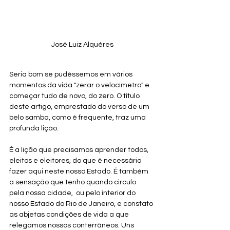
José Luiz Alquéres
Seria bom se pudéssemos em vários 
momentos da vida "zerar o velocímetro" e 
começar tudo de novo, do zero. O título 
deste artigo, emprestado do verso de um 
belo samba, como é frequente, traz uma 
profunda lição.
É a lição que precisamos aprender todos, 
eleitos e eleitores, do que é necessário 
fazer aqui neste nosso Estado. É também  
a sensação que tenho quando circulo  
pela nossa cidade,  ou pelo interior do 
nosso Estado do Rio de Janeiro, e constato 
as abjetas condições de vida a que 
relegamos nossos conterrâneos. Uns 