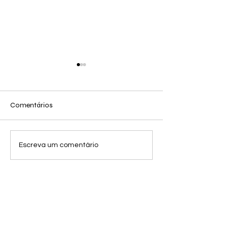
Comentários
Futebol é Polític
Nada de Novo sob o Sol
Escreva um comentário