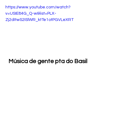
https://www.youtube.com/watch?
v=USIE84G_Q-w&list=PLX-
Zj2dItwS2ISlWR_ktTe1otPGVLeXRT
Música de gente pta do Basil